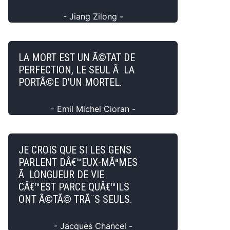
- Jiang Zilong -
LA MORT EST UN Ã©TAT DE
PERFECTION, LE SEUL Ã LA
PORTÃ©E D'UN MORTEL.
- Emil Michel Cioran -
JE CROIS QUE SI LES GENS
PARLENT DÂ€™EUX-MÃªMES
Ã LONGUEUR DE VIE
CÂ€™EST PARCE QUÂ€™ILS
ONT Ã©TÃ© TRÃ¨S SEULS.
- Jacques Chancel -