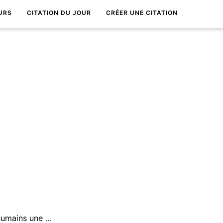
URS
CITATION DU JOUR
CRÉER UNE CITATION
Il y a dans tous les succÃ¨s humains une part mal dÃ©finie de bonheur.