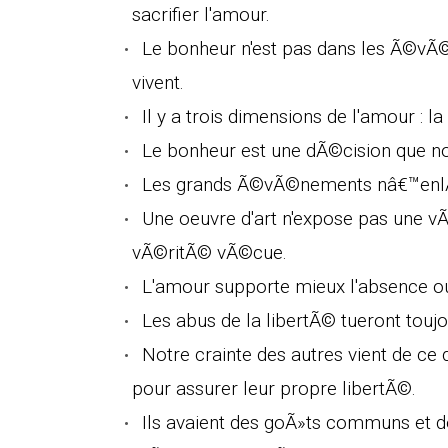
sacrifier l'amour.
Le bonheur n'est pas dans les Ã©vÃ©n
vivent.
Il y a trois dimensions de l'amour : l
Le bonheur est une dÃ©cision que nou
Les grands Ã©vÃ©nements nâ€™enlÃ¨v
Une oeuvre d'art n'expose pas une v
vÃ©ritÃ© vÃ©cue.
L'amour supporte mieux l'absence ou 
Les abus de la libertÃ© tueront toujo
Notre crainte des autres vient de ce
pour assurer leur propre libertÃ©.
Ils avaient des goÃ»ts communs et de