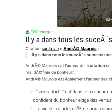
Télécharger
Citation
sur la vie
d'
AndrÃ© Maurois
:
Il y a dans tous les succÃ¨s humains un
AndrÃ© Maurois est l'auteur de la
citation
sur
mal dÃ©finie de bonheur.".
AndrÃ© Maurois est également l'auteur des cit
Ovide a tort. C'est dans le malheur 
confident du bonheur exige des vertus 
La vie est courte, mÃªme pour ceux 