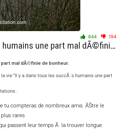
844
194
Il y a dans tous les succÃ¨s humains une part mal dÃ©finie de bonheur.
e part mal dÃ©finie de bonheur.
 la vie "Il y a dans tous les succÃ¨s humains une part
ations :
que tu compteras de nombreux amis. ÃŠtre le
plus rares.
qui passent leur temps Ã la trouver longue.