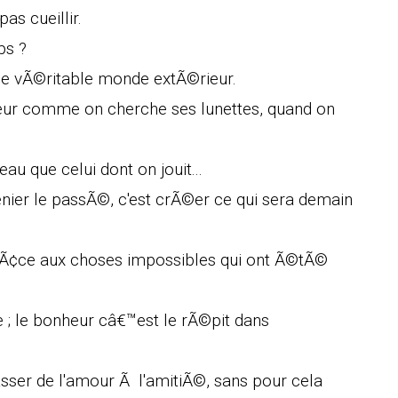
pas cueillir.
ps ?
le vÃ©ritable monde extÃ©rieur.
heur comme on cherche ses lunettes, quand on
au que celui dont on jouit...
enier le passÃ©, c'est crÃ©er ce qui sera demain
¢ce aux choses impossibles qui ont Ã©tÃ©
; le bonheur câ€™est le rÃ©pit dans
asser de l'amour Ã l'amitiÃ©, sans pour cela