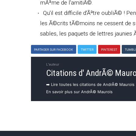
mÃªme de l'amitiÃ©.
Qu'il est difficile d'Ãªtre oubliÃ© ! 
les Ã©crits tÃ©moins ne cessent de su
sables, les paquets de lettres jaunies
PARTAGER SUR FACEBOOK
TWITTER
PINTEREST
TUMBL
L'auteur
Citations d' AndrÃ© Mauro
➡️ Lire toutes les citations de AndrÃ© Maurois
En savoir plus sur AndrÃ© Maurois