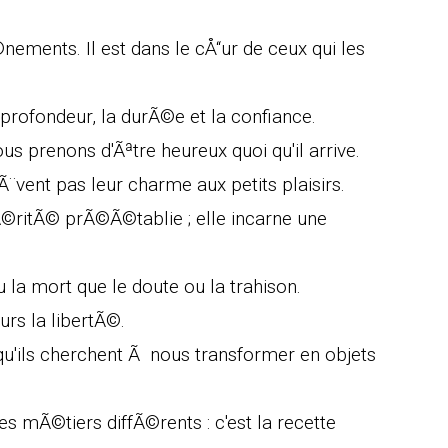
ements. Il est dans le cÅ“ur de ceux qui les
a profondeur, la durÃ©e et la confiance.
s prenons d'Ãªtre heureux quoi qu'il arrive.
ent pas leur charme aux petits plaisirs.
Ã©ritÃ© prÃ©Ã©tablie ; elle incarne une
la mort que le doute ou la trahison.
urs la libertÃ©.
 qu'ils cherchent Ã nous transformer en objets
s mÃ©tiers diffÃ©rents : c'est la recette