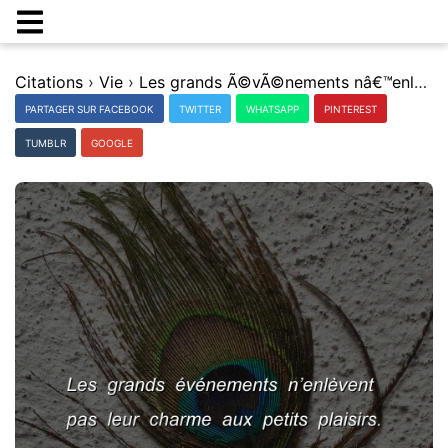
Citations
›
Vie
›
Les grands Ã©vÃ©nements nâ€™enlÃ¨vent pas leur charme aux petits plaisirs.
PARTAGER SUR FACEBOOK
TWITTER
WHATSAPP
PINTEREST
TUMBLR
GOOGLE