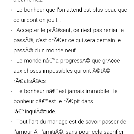
Le bonheur que l'on attend est plus beau que
celui dont on jouit...
Accepter le prÃ©sent, ce n'est pas renier le
passÃ©, c'est crÃ©er ce qui sera demain le
passÃ© d'un monde neuf.
Le monde nâ€™a progressÃ© que grÃ¢ce
aux choses impossibles qui ont Ã©tÃ©
rÃ©alisÃ©es.
Le bonheur nâ€™est jamais immobile ; le
bonheur câ€™est le rÃ©pit dans
lâ€™inquiÃ©tude.
Tout l'art du mariage est de savoir passer de
l'amour Ã l'amitiÃ©, sans pour cela sacrifier