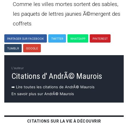
Comme les villes mortes sortent des sables,
les paquets de lettres jaunies Ã©mergent des
coffrets.
PARTAGER SUR FACEBOOK
TWITTER
WHATSAPP
PINTEREST
TUMBLR
GOOGLE
L'auteur
Citations d' AndrÃ© Maurois
➡️ Lire toutes les citations de AndrÃ© Maurois
En savoir plus sur AndrÃ© Maurois
CITATIONS SUR LA VIE À DÉCOUVRIR