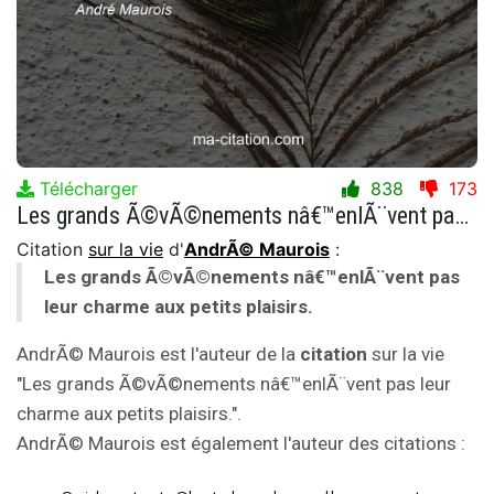
Télécharger
838
173
Les grands Ã©vÃ©nements nâ€™enlÃ¨vent pas leur charme aux petits plaisirs.
Citation
sur la vie
d'
AndrÃ© Maurois
:
Les grands Ã©vÃ©nements nâ€™enlÃ¨vent pas
leur charme aux petits plaisirs.
AndrÃ© Maurois est l'auteur de la
citation
sur la vie
"Les grands Ã©vÃ©nements nâ€™enlÃ¨vent pas leur
charme aux petits plaisirs.".
AndrÃ© Maurois est également l'auteur des citations :