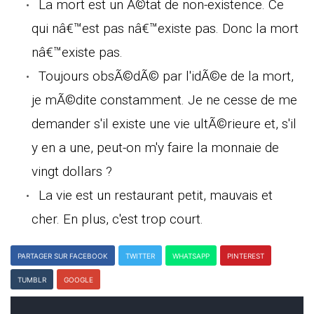
La mort est un Ã©tat de non-existence. Ce
qui nâ€™est pas nâ€™existe pas. Donc la mort
nâ€™existe pas.
Toujours obsÃ©dÃ© par l'idÃ©e de la mort,
je mÃ©dite constamment. Je ne cesse de me
demander s'il existe une vie ultÃ©rieure et, s'il
y en a une, peut-on m'y faire la monnaie de
vingt dollars ?
La vie est un restaurant petit, mauvais et
cher. En plus, c'est trop court.
PARTAGER SUR FACEBOOK
TWITTER
WHATSAPP
PINTEREST
TUMBLR
GOOGLE