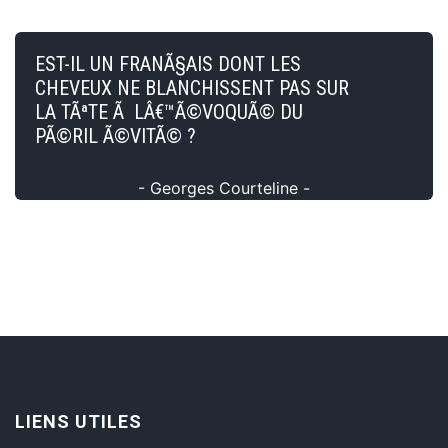
EST-IL UN FRANÃ§AIS DONT LES
CHEVEUX NE BLANCHISSENT PAS SUR
LA TÃªTE Ã LÂ€™Ã©VOQUÃ© DU
PÃ©RIL Ã©VITÃ© ?
- Georges Courteline -
LIENS UTILES