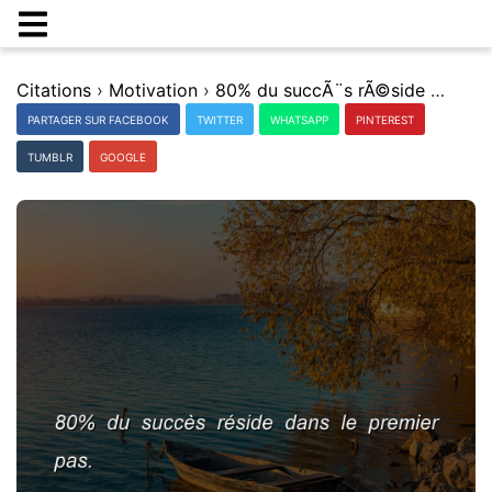
Citations
›
Motivation
›
80% du succÃ¨s rÃ©side dans le premier pas.
PARTAGER SUR FACEBOOK
TWITTER
WHATSAPP
PINTEREST
TUMBLR
GOOGLE