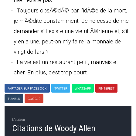
nâ€™existe pas.
Toujours obsÃ©dÃ© par l'idÃ©e de la mort,
je mÃ©dite constamment. Je ne cesse de me
demander s'il existe une vie ultÃ©rieure et, s'il
y en a une, peut-on m'y faire la monnaie de
vingt dollars ?
La vie est un restaurant petit, mauvais et
cher. En plus, c'est trop court.
PARTAGER SUR FACEBOOK
TWITTER
WHATSAPP
PINTEREST
TUMBLR
GOOGLE
L'auteur
Citations de Woody Allen