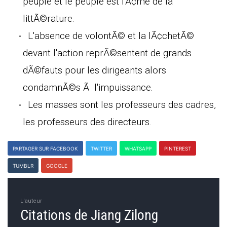
peuple et le peuple est l'Ã¢me de la
littÃ©rature.
L'absence de volontÃ© et la lÃ¢chetÃ©
devant l'action reprÃ©sentent de grands
dÃ©fauts pour les dirigeants alors
condamnÃ©s Ã l'impuissance.
Les masses sont les professeurs des cadres,
les professeurs des directeurs.
PARTAGER SUR FACEBOOK
TWITTER
WHATSAPP
PINTEREST
TUMBLR
GOOGLE
L'auteur
Citations de Jiang Zilong