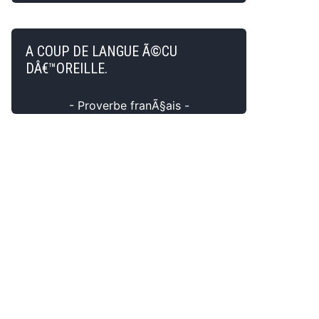
A COUP DE LANGUE Ã©CU
DÂ€™OREILLE.
- Proverbe franÃ§ais -