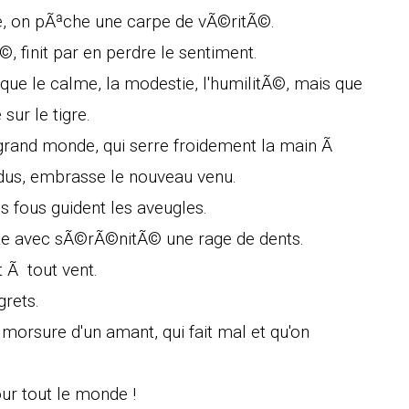
 on pÃªche une carpe de vÃ©ritÃ©.
, finit par en perdre le sentiment.
 que le calme, la modestie, l'humilitÃ©, mais que
sur le tigre.
rand monde, qui serre froidement la main Ã
endus, embrasse le nouveau venu.
 fous guident les aveugles.
orte avec sÃ©rÃ©nitÃ© une rage de dents.
t Ã tout vent.
grets.
morsure d'un amant, qui fait mal et qu'on
ur tout le monde !