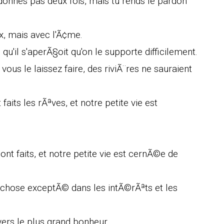
rdonnes pas deux fois, mais tu rends le pardon
x, mais avec l'Ã¢me.
 qu'il s'aperÃ§oit qu'on le supporte difficilement.
vous le laissez faire, des riviÃ¨res ne sauraient
its les rÃªves, et notre petite vie est
ont faits, et notre petite vie est cernÃ©e de
chose exceptÃ© dans les intÃ©rÃªts et les
rs le plus grand bonheur.