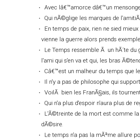
Avec lâ€™amorce dâ€™un mensonge,
Qui nÃ©glige les marques de l'amitiÃ©
En temps de paix, rien ne sied mieux
vienne la guerre alors prends exemple 
Le Temps ressemble Ã un hÃ´te du g
l'ami qui s'en va et qui, les bras Ã©t
Câ€™est un malheur du temps que les
Il n'y a pas de philosophe qui supp
VoilÃ bien les FranÃ§ais, ils tournen
Qui n'a plus d'espoir n'aura plus de re
L'Ã©treinte de la mort est comme la 
dÃ©sire.
Le temps n'a pas la mÃªme allure po