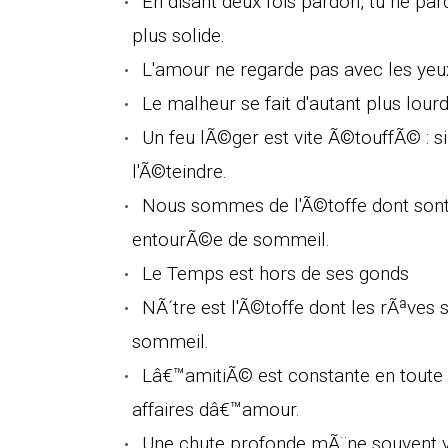
En disant deux fois pardon, tu ne pa
plus solide.
L'amour ne regarde pas avec les yeu
Le malheur se fait d'autant plus lourd
Un feu lÃ©ger est vite Ã©touffÃ© : si 
l'Ã©teindre.
Nous sommes de l'Ã©toffe dont sont fa
entourÃ©e de sommeil.
Le Temps est hors de ses gonds
NÃ´tre est l'Ã©toffe dont les rÃªves s
sommeil.
Lâ€™amitiÃ© est constante en toute 
affaires dâ€™amour.
Une chute profonde mÃ¨ne souvent ve