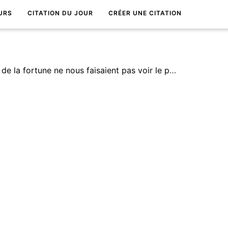
URS
CITATION DU JOUR
CRÉER UNE CITATION
Si les Ã©tranges vicissitudes de la fortune ne nous faisaient pas voir le peu de valeur de la vie, jamais on ne se rÃ©signerait Ã vieillir.