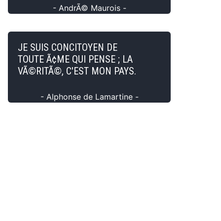
- AndrÃ© Maurois -
JE SUIS CONCITOYEN DE
TOUTE Ã¢ME QUI PENSE ; LA
VÃ©RITÃ©, C'EST MON PAYS.
- Alphonse de Lamartine -