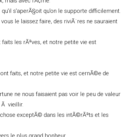
x, mais avec l'Ã¢me.
 qu'il s'aperÃ§oit qu'on le supporte difficilement.
vous le laissez faire, des riviÃ¨res ne sauraient
its les rÃªves, et notre petite vie est
ont faits, et notre petite vie est cernÃ©e de
rtune ne nous faisaient pas voir le peu de valeur
 vieillir.
chose exceptÃ© dans les intÃ©rÃªts et les
rs le plus grand bonheur.