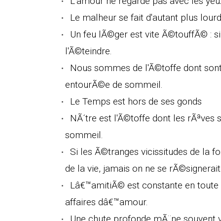
L'amour ne regarde pas avec les yeu
Le malheur se fait d'autant plus lourd
Un feu lÃ©ger est vite Ã©touffÃ© : si 
l'Ã©teindre.
Nous sommes de l'Ã©toffe dont sont fa
entourÃ©e de sommeil.
Le Temps est hors de ses gonds
NÃ´tre est l'Ã©toffe dont les rÃªves s
sommeil.
Si les Ã©tranges vicissitudes de la fo
de la vie, jamais on ne se rÃ©signerait Ã
Lâ€™amitiÃ© est constante en toute 
affaires dâ€™amour.
Une chute profonde mÃ¨ne souvent ve