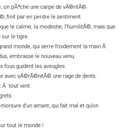
 on pÃªche une carpe de vÃ©ritÃ©.
, finit par en perdre le sentiment.
 que le calme, la modestie, l'humilitÃ©, mais que
sur le tigre.
rand monde, qui serre froidement la main Ã
endus, embrasse le nouveau venu.
 fous guident les aveugles.
orte avec sÃ©rÃ©nitÃ© une rage de dents.
t Ã tout vent.
grets.
morsure d'un amant, qui fait mal et qu'on
ur tout le monde !