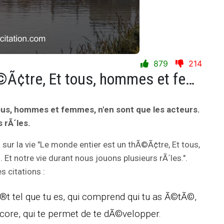
879
214
Le monde entier est un thÃ©Ã¢tre, Et tous, hommes et femmes, n'en sont que les acteurs. Et notre vie durant nous jouons plusieurs rÃ´les.
ous, hommes et femmes, n'en sont que les acteurs.
 rÃ´les.
n
sur la vie "Le monde entier est un thÃ©Ã¢tre, Et tous,
t notre vie durant nous jouons plusieurs rÃ´les.".
 citations :
Ã®t tel que tu es, qui comprend qui tu as Ã©tÃ©,
ncore, qui te permet de te dÃ©velopper.