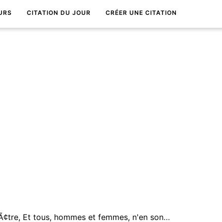
URS
CITATION DU JOUR
CRÉER UNE CITATION
Le monde entier est un thÃ©Ã¢tre, Et tous, hommes et femmes, n'en sont que les acteurs. Et notre vie durant nous jouons plusieurs rÃ´les.