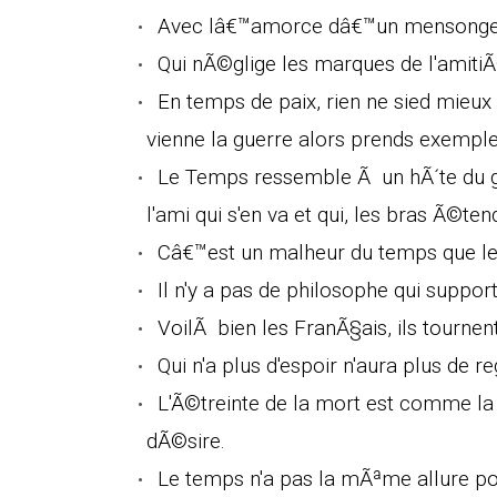
Avec lâ€™amorce dâ€™un mensonge,
Qui nÃ©glige les marques de l'amitiÃ©
En temps de paix, rien ne sied mieux
vienne la guerre alors prends exemple 
Le Temps ressemble Ã un hÃ´te du g
l'ami qui s'en va et qui, les bras Ã©t
Câ€™est un malheur du temps que les
Il n'y a pas de philosophe qui supp
VoilÃ bien les FranÃ§ais, ils tournen
Qui n'a plus d'espoir n'aura plus de re
L'Ã©treinte de la mort est comme la 
dÃ©sire.
Le temps n'a pas la mÃªme allure po