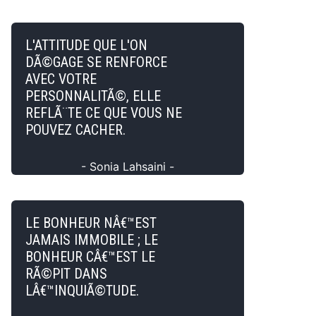
L'ATTITUDE QUE L'ON
DÃ©GAGE SE RENFORCE
AVEC VOTRE
PERSONNALITÃ©, ELLE
REFLÃ¨TE CE QUE VOUS NE
POUVEZ CACHER.
- Sonia Lahsaini -
LE BONHEUR NÂ€™EST
JAMAIS IMMOBILE ; LE
BONHEUR CÂ€™EST LE
RÃ©PIT DANS
LÂ€™INQUIÃ©TUDE.