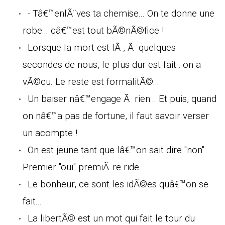
- Tâ€™enlÃ¨ves ta chemise... On te donne une
robe... câ€™est tout bÃ©nÃ©fice !
Lorsque la mort est lÃ , Ã quelques
secondes de nous, le plus dur est fait : on a
vÃ©cu. Le reste est formalitÃ©...
Un baiser nâ€™engage Ã rien... Et puis, quand
on nâ€™a pas de fortune, il faut savoir verser
un acompte !
On est jeune tant que lâ€™on sait dire "non".
Premier "oui" premiÃ¨re ride.
Le bonheur, ce sont les idÃ©es quâ€™on se
fait...
La libertÃ© est un mot qui fait le tour du