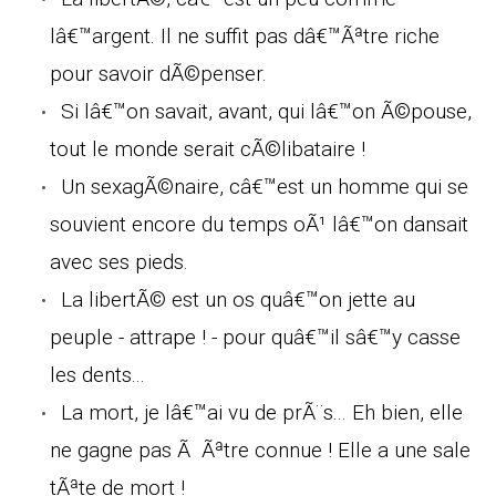
lâ€™argent. Il ne suffit pas dâ€™Ãªtre riche
pour savoir dÃ©penser.
Si lâ€™on savait, avant, qui lâ€™on Ã©pouse,
tout le monde serait cÃ©libataire !
Un sexagÃ©naire, câ€™est un homme qui se
souvient encore du temps oÃ¹ lâ€™on dansait
avec ses pieds.
La libertÃ© est un os quâ€™on jette au
peuple - attrape ! - pour quâ€™il sâ€™y casse
les dents...
La mort, je lâ€™ai vu de prÃ¨s... Eh bien, elle
ne gagne pas Ã Ãªtre connue ! Elle a une sale
tÃªte de mort !