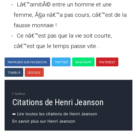
Lâ€™amitiÃ© entre un homme et une
femme, Ã§a nâ€™a pas cours, câ€™est de la
fausse monnaie !
Ce nâ€™est pas que la vie soit courte,
câ€™est que le temps passe vite...
PARTAGER SUR FACEBOOK
TWITTER
WHATSAPP
PINTEREST
TUMBLR
GOOGLE
L'auteur
Citations de Henri Jeanson
➡️ Lire toutes les citations de Henri Jeanson
En savoir plus sur Henri Jeanson