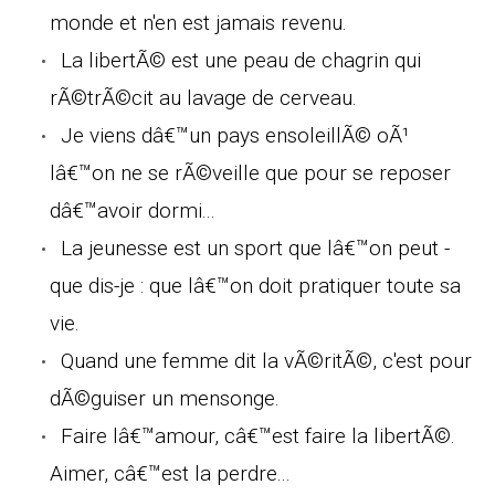
monde et n'en est jamais revenu.
La libertÃ© est une peau de chagrin qui
rÃ©trÃ©cit au lavage de cerveau.
Je viens dâ€™un pays ensoleillÃ© oÃ¹
lâ€™on ne se rÃ©veille que pour se reposer
dâ€™avoir dormi...
La jeunesse est un sport que lâ€™on peut -
que dis-je : que lâ€™on doit pratiquer toute sa
vie.
Quand une femme dit la vÃ©ritÃ©, c'est pour
dÃ©guiser un mensonge.
Faire lâ€™amour, câ€™est faire la libertÃ©.
Aimer, câ€™est la perdre...