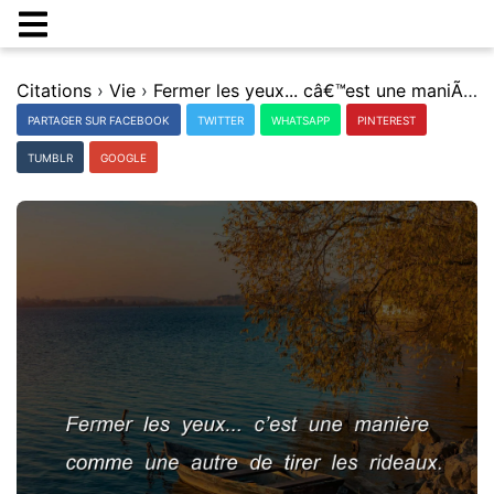
Citations
›
Vie
›
Fermer les yeux... câ€™est une maniÃ¨re comme une autre de tirer les rideaux.
PARTAGER SUR FACEBOOK
TWITTER
WHATSAPP
PINTEREST
TUMBLR
GOOGLE