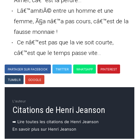
Aimer, câ€™est la perdre...
Lâ€™amitiÃ© entre un homme et une
femme, Ã§a nâ€™a pas cours, câ€™est de la
fausse monnaie !
Ce nâ€™est pas que la vie soit courte,
câ€™est que le temps passe vite...
PARTAGER SUR FACEBOOK
TWITTER
WHATSAPP
PINTEREST
TUMBLR
GOOGLE
L'auteur
Citations de Henri Jeanson
➡️ Lire toutes les citations de Henri Jeanson
En savoir plus sur Henri Jeanson