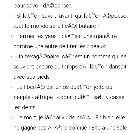
pour savoir dÃ©penser.
Si lâ€™on savait, avant, qui lâ€™on Ã©pouse,
tout le monde serait cÃ©libataire !
Fermer les yeux... câ€™est une maniÃ¨re
comme une autre de tirer les rideaux.
Un sexagÃ©naire, câ€™est un homme qui se
souvient encore du temps oÃ¹ lâ€™on dansait
avec ses pieds.
La libertÃ© est un os quâ€™on jette au
peuple - attrape ! - pour quâ€™il sâ€™y casse
les dents...
La mort, je lâ€™ai vu de prÃ¨s... Eh bien, elle
ne gagne pas Ã Ãªtre connue ! Elle a une sale