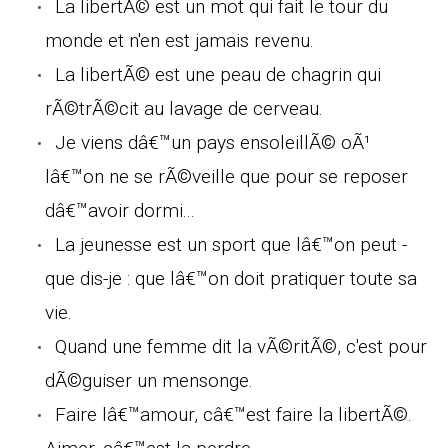
La libertÃ© est un mot qui fait le tour du
monde et n'en est jamais revenu.
La libertÃ© est une peau de chagrin qui
rÃ©trÃ©cit au lavage de cerveau.
Je viens dâ€™un pays ensoleillÃ© oÃ¹
lâ€™on ne se rÃ©veille que pour se reposer
dâ€™avoir dormi...
La jeunesse est un sport que lâ€™on peut -
que dis-je : que lâ€™on doit pratiquer toute sa
vie.
Quand une femme dit la vÃ©ritÃ©, c'est pour
dÃ©guiser un mensonge.
Faire lâ€™amour, câ€™est faire la libertÃ©.