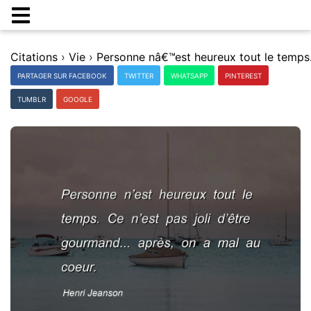
Citations
›
Vie
›
PARTAGER SUR FACEBOOK
TWITTER
WHATSAPP
PINTEREST
TUMBLR
GOOGLE