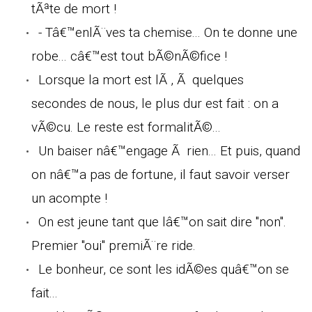
tÃªte de mort !
- Tâ€™enlÃ¨ves ta chemise... On te donne une
robe... câ€™est tout bÃ©nÃ©fice !
Lorsque la mort est lÃ , Ã quelques
secondes de nous, le plus dur est fait : on a
vÃ©cu. Le reste est formalitÃ©...
Un baiser nâ€™engage Ã rien... Et puis, quand
on nâ€™a pas de fortune, il faut savoir verser
un acompte !
On est jeune tant que lâ€™on sait dire "non".
Premier "oui" premiÃ¨re ride.
Le bonheur, ce sont les idÃ©es quâ€™on se
fait...