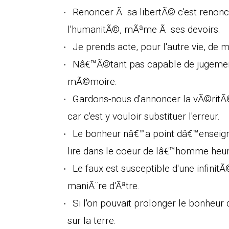
Renoncer Ã sa libertÃ© c'est renonc
l'humanitÃ©, mÃªme Ã ses devoirs.
Je prends acte, pour l'autre vie, de m
Nâ€™Ã©tant pas capable de jugement
mÃ©moire.
Gardons-nous d'annoncer la vÃ©ritÃ©
car c'est y vouloir substituer l'erreur.
Le bonheur nâ€™a point dâ€™enseigne
lire dans le coeur de lâ€™homme heur
Le faux est susceptible d'une infini
maniÃ¨re d'Ãªtre.
Si l'on pouvait prolonger le bonheur 
sur la terre.