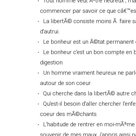
Tout homme veut Ãªtre heureux ; mais
commencer par savoir ce que câ€™est
La libertÃ© consiste moins Ã faire 
d'autrui.
Le bonheur est un Ã©tat permanent 
Le bonheur c'est un bon compte en b
digestion.
Un homme vraiment heureux ne parle g
autour de son coeur.
Qui cherche dans la libertÃ© autre c
Qu'est-il besoin d'aller chercher l'enfe
coeur des mÃ©chants.
L'habitude de rentrer en moi-mÃªme m
souvenir de mes maux, j'appris ainsi 