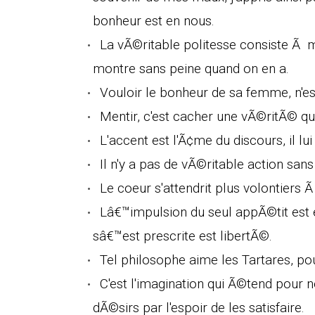
bonheur est en nous.
La vÃ©ritable politesse consiste Ã m
montre sans peine quand on en a.
Vouloir le bonheur de sa femme, n'est
Mentir, c'est cacher une vÃ©ritÃ© que
L'accent est l'Ã¢me du discours, il lu
Il n'y a pas de vÃ©ritable action san
Le coeur s'attendrit plus volontiers
Lâ€™impulsion du seul appÃ©tit est
sâ€™est prescrite est libertÃ©.
Tel philosophe aime les Tartares, po
C'est l'imagination qui Ã©tend pour n
dÃ©sirs par l'espoir de les satisfaire.