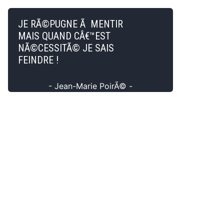
JE RÃ©PUGNE Ã MENTIR
MAIS QUAND CÂ€™EST
NÃ©CESSITÃ© JE SAIS
FEINDRE !
- Jean-Marie PoirÃ© -