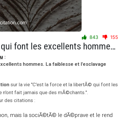
843
155
C'est la force et la libertÃ© qui font les excellents hommes. La faiblesse et l'esclavage n'ont fait jamais que des mÃ©chants.
au
:
s excellents hommes. La faiblesse et l'esclavage
ation
sur la vie "C'est la force et la libertÃ© qui font les
e n'ont fait jamais que des mÃ©chants.".
 des citations :
 bon, mais la sociÃ©tÃ© le dÃ©prave et le rend