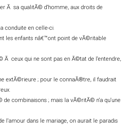
er Ã sa qualitÃ© d'homme, aux droits de
a conduite en celle-ci.
 les enfants nâ€™ont point de vÃ©ritable
 Ã ceux qui ne sont pas en Ã©tat de l'entendre,
 extÃ©rieure ; pour le connaÃ®tre, il faudrait
eux.
tÃ© de combinaisons ; mais la vÃ©ritÃ© n'a qu'une
de l'amour dans le mariage, on aurait le paradis