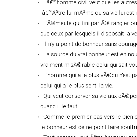
Lâ€™homme civil veut que les autres s
lâ€™Ãªtre lui-mÃªme ou sa vie lui est 
L'Ã©meute qui fini par Ã©trangler ou 
que ceux par lesquels il disposait la ve
Il n'y a point de bonheur sans courag
La source du vrai bonheur est en no
vraiment misÃ©rable celui qui sait vou
L'homme qui a le plus vÃ©cu n'est p
celui qui a le plus senti la vie.
Qui veut conserver sa vie aux dÃ©pen
quand il le faut.
Comme le premier pas vers le bien es
le bonheur est de ne point faire souffri