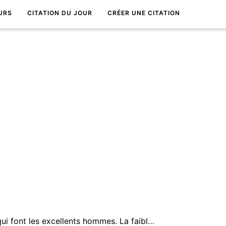
URS
CITATION DU JOUR
CRÉER UNE CITATION
C'est la force et la libertÃ© qui font les excellents hommes. La faiblesse et l'esclavage n'ont fait jamais que des mÃ©chants.