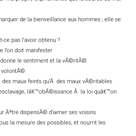
arquer de la bienveillance aux hommes ; elle se
-ce pas l'avoir obtenu ?
 l'on doit manifester.
i donne le sentiment et la vÃ©ritÃ©.
s volontÃ©.
 Ã des maux feints qu'Ã des maux vÃ©ritables.
 esclavage, lâ€™obÃ©issance Ã la loi quâ€™on
ur Ãªtre dispensÃ© d'aimer ses voisins
ous la mesure des possibles, et nourrit les