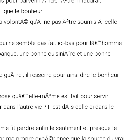
 pour parvenir Ã lâ€™Ãªtre, il faudrait
 que le bonheur.
sa volontÃ© qu'Ã ne pas Ãªtre soumis Ã celle
qui ne semble pas fait ici-bas pour lâ€™homme.
anque, une bonne cuisiniÃ¨re et une bonne
uÃ¨re ; il resserre pour ainsi dire le bonheur
hose quâ€™elle-mÃªme est fait pour servir.
r dans l'autre vie ? Il est dÃ¨s celle-ci dans le
e fit perdre enfin le sentiment et presque le
par ma propre expÃ©rience que la source du vrai