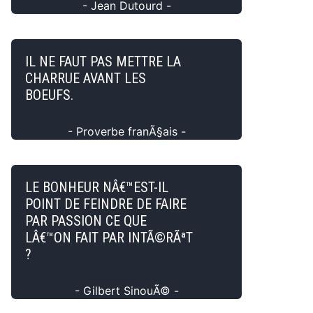
- Jean Dutourd -
IL NE FAUT PAS METTRE LA
CHARRUE AVANT LES
BOEUFS.
- Proverbe franÃ§ais -
LE BONHEUR NÂ€™EST-IL
POINT DE FEINDRE DE FAIRE
PAR PASSION CE QUE
LÂ€™ON FAIT PAR INTÃ©RÃªT
?
- Gilbert SinouÃ© -