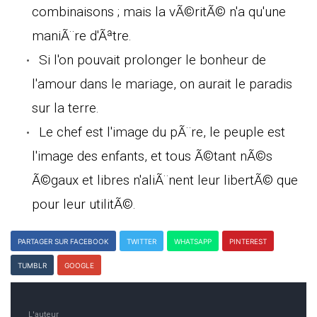
combinaisons ; mais la vÃ©ritÃ© n'a qu'une
maniÃ¨re d'Ãªtre.
Si l'on pouvait prolonger le bonheur de
l'amour dans le mariage, on aurait le paradis
sur la terre.
Le chef est l'image du pÃ¨re, le peuple est
l'image des enfants, et tous Ã©tant nÃ©s
Ã©gaux et libres n'aliÃ¨nent leur libertÃ© que
pour leur utilitÃ©.
PARTAGER SUR FACEBOOK
TWITTER
WHATSAPP
PINTEREST
TUMBLR
GOOGLE
L'auteur