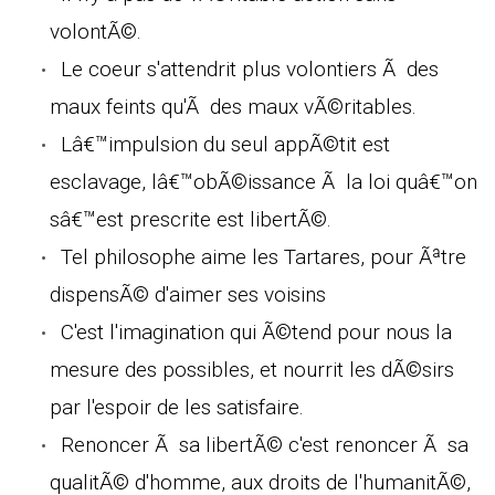
volontÃ©.
Le coeur s'attendrit plus volontiers Ã des
maux feints qu'Ã des maux vÃ©ritables.
Lâ€™impulsion du seul appÃ©tit est
esclavage, lâ€™obÃ©issance Ã la loi quâ€™on
sâ€™est prescrite est libertÃ©.
Tel philosophe aime les Tartares, pour Ãªtre
dispensÃ© d'aimer ses voisins
C'est l'imagination qui Ã©tend pour nous la
mesure des possibles, et nourrit les dÃ©sirs
par l'espoir de les satisfaire.
Renoncer Ã sa libertÃ© c'est renoncer Ã sa
qualitÃ© d'homme, aux droits de l'humanitÃ©,