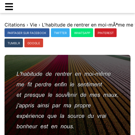
Citations
›
Vie
›
PARTAGER SUR FACEBOOK
TWITTER
WHATSAPP
PINTEREST
TUMBLR
GOOGLE