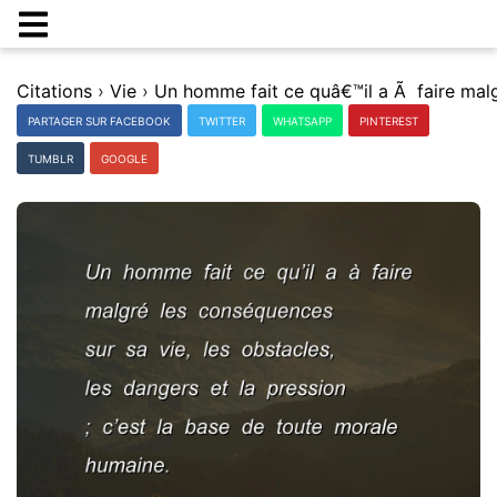
Citations
›
Vie
›
PARTAGER SUR FACEBOOK
TWITTER
WHATSAPP
PINTEREST
TUMBLR
GOOGLE