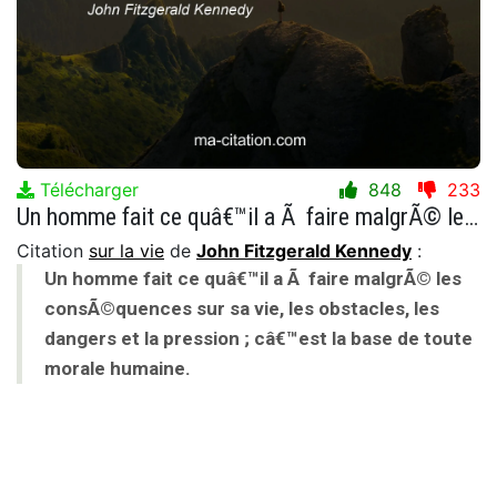
Télécharger
848
233
Un homme fait ce quâ€™il a Ã faire malgrÃ© les consÃ©quences sur sa vie, les obstacles, les dangers et la pression ; câ€™est la base de toute morale humaine.
Citation
sur la vie
de
John Fitzgerald Kennedy
:
Un homme fait ce quâ€™il a Ã faire malgrÃ© les
consÃ©quences sur sa vie, les obstacles, les
dangers et la pression ; câ€™est la base de toute
morale humaine.