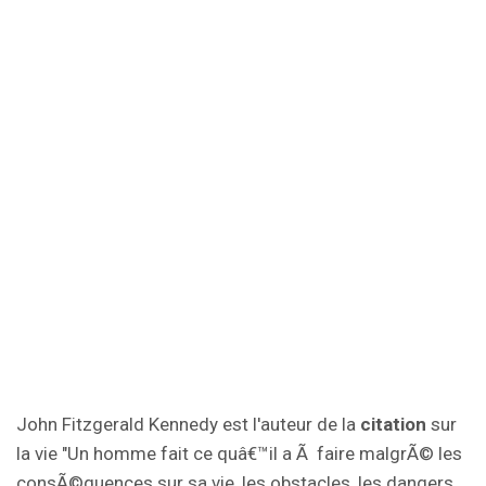
John Fitzgerald Kennedy est l'auteur de la
citation
sur
la vie "Un homme fait ce quâ€™il a Ã faire malgrÃ© les
consÃ©quences sur sa vie, les obstacles, les dangers