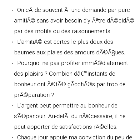
On cÃ¨de souvent Ã une demande par pure
amitiÃ© sans avoir besoin d'y Ãªtre dÃ©cidÃ©
par des motifs ou des raisonnements.
L'amitiÃ© est certes le plus doux des
baumes aux plaies des amours dÃ©Ã§ues.
Pourquoi ne pas profiter immÃ©diatement
des plaisirs ? Combien dâ€™instants de
bonheur ont Ã©tÃ© gÃ¢chÃ©s par trop de
prÃ©paration ?
L'argent peut permettre au bonheur de
s'Ã©panouir. Au-delÃ du nÃ©cessaire, il ne
peut apporter de satisfactions rÃ©elles.
Chaque jour appuie ma conviction du peu de