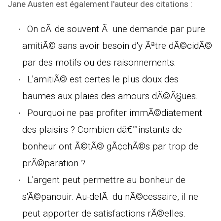
Jane Austen est également l'auteur des citations :
On cÃ¨de souvent Ã une demande par pure
amitiÃ© sans avoir besoin d'y Ãªtre dÃ©cidÃ©
par des motifs ou des raisonnements.
L'amitiÃ© est certes le plus doux des
baumes aux plaies des amours dÃ©Ã§ues.
Pourquoi ne pas profiter immÃ©diatement
des plaisirs ? Combien dâ€™instants de
bonheur ont Ã©tÃ© gÃ¢chÃ©s par trop de
prÃ©paration ?
L'argent peut permettre au bonheur de
s'Ã©panouir. Au-delÃ du nÃ©cessaire, il ne
peut apporter de satisfactions rÃ©elles.