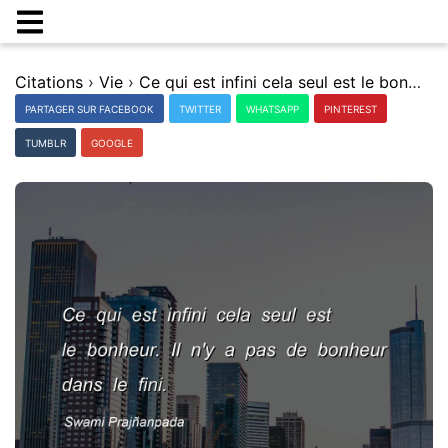
Citations
›
Vie
›
Ce qui est infini cela seul est le bonheur. Il n'y a pas de bonheur dans le fini.
PARTAGER SUR FACEBOOK
TWITTER
WHATSAPP
PINTEREST
TUMBLR
GOOGLE