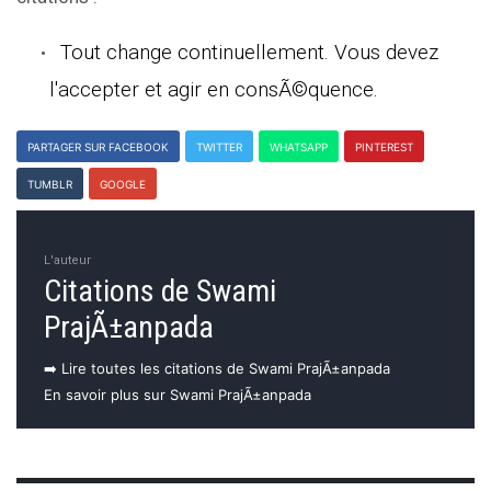
Tout change continuellement. Vous devez
l'accepter et agir en consÃ©quence.
PARTAGER SUR FACEBOOK
TWITTER
WHATSAPP
PINTEREST
TUMBLR
GOOGLE
L'auteur
Citations de Swami
PrajÃ±anpada
➡️ Lire toutes les citations de Swami PrajÃ±anpada
En savoir plus sur Swami PrajÃ±anpada