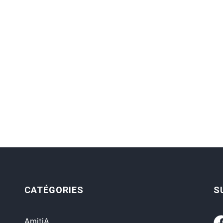
CATÉGORIES
S
AmitiA