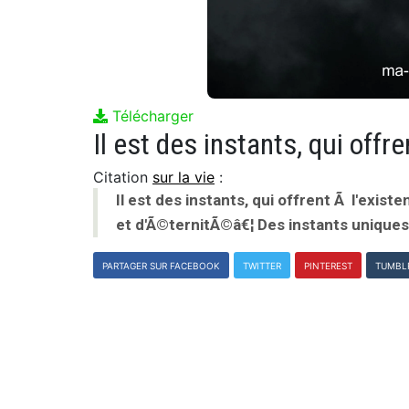
Télécharger
Citation
sur la vie
:
Il est des instants, qui offrent Ã l'exis
et d'Ã©ternitÃ©â€¦ Des instants uniques,
PARTAGER SUR FACEBOOK
TWITTER
PINTEREST
TUMBL