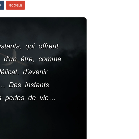
R
GOOGLE