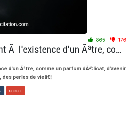
865
176
Il est des instants, qui offrent Ã l'existence d'un Ãªtre, comme un parfum dÃ©licat, d'avenir et d'Ã©ternitÃ©â€¦ Des instants uniques, des perles de vieâ€¦
tence d'un Ãªtre, comme un parfum dÃ©licat, d'avenir
 des perles de vieâ€¦
R
GOOGLE