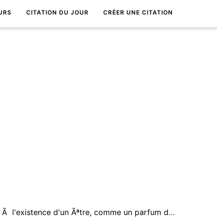
URS
CITATION DU JOUR
CRÉER UNE CITATION
Il est des instants, qui offrent Ã l'existence d'un Ãªtre, comme un parfum dÃ©licat, d'avenir et d'Ã©ternitÃ©â€¦ Des instants uniques, des perles de vieâ€¦