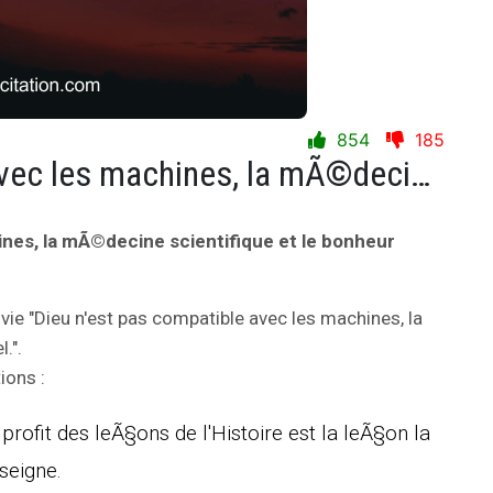
854
185
Dieu n'est pas compatible avec les machines, la mÃ©decine scientifique et le bonheur universel.
ines, la mÃ©decine scientifique et le bonheur
 vie "Dieu n'est pas compatible avec les machines, la
.".
ions :
profit des leÃ§ons de l'Histoire est la leÃ§on la
seigne.