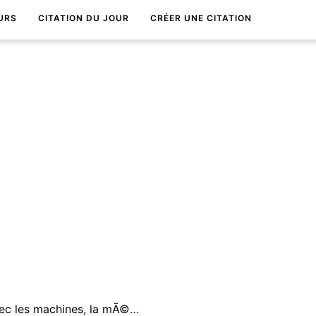
URS
CITATION DU JOUR
CRÉER UNE CITATION
Dieu n'est pas compatible avec les machines, la mÃ©decine scientifique et le bonheur universel.