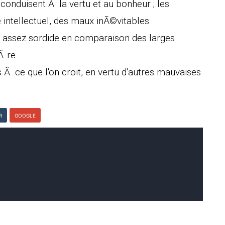
conduisent Ã la vertu et au bonheur ; les
intellectuel, des maux inÃ©vitables.
s assez sordide en comparaison des larges
¨re.
 Ã ce que l'on croit, en vertu d'autres mauvaises
R
GOOGLE