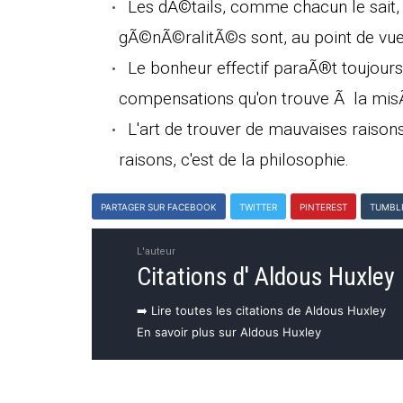
Les dÃ©tails, comme chacun le sait, 
gÃ©nÃ©ralitÃ©s sont, au point de vue 
Le bonheur effectif paraÃ®t toujour
compensations qu'on trouve Ã la misÃ
L'art de trouver de mauvaises raisons
raisons, c'est de la philosophie.
PARTAGER SUR FACEBOOK
TWITTER
PINTEREST
TUMBL
L'auteur
Citations d' Aldous Huxley
➡️ Lire toutes les citations de Aldous Huxley
En savoir plus sur Aldous Huxley