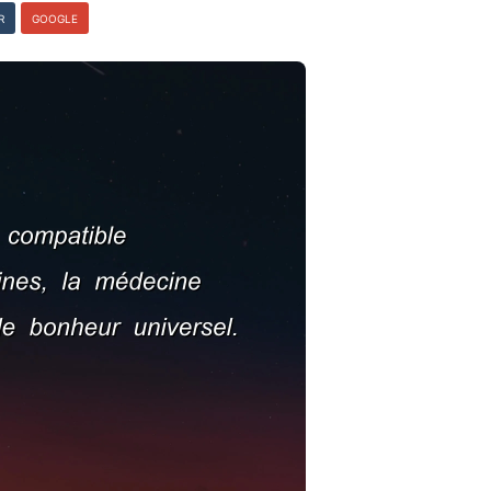
R
GOOGLE