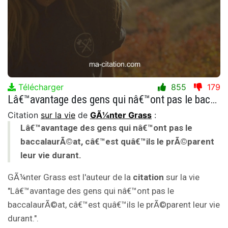
Télécharger
855
179
Lâ€™avantage des gens qui nâ€™ont pas le baccalaurÃ©at, câ€™est quâ€™ils le prÃ©parent leur vie durant.
Citation
sur la vie
de
GÃ¼nter Grass
:
Lâ€™avantage des gens qui nâ€™ont pas le
baccalaurÃ©at, câ€™est quâ€™ils le prÃ©parent
leur vie durant.
GÃ¼nter Grass est l'auteur de la
citation
sur la vie
"Lâ€™avantage des gens qui nâ€™ont pas le
baccalaurÃ©at, câ€™est quâ€™ils le prÃ©parent leur vie
durant.".