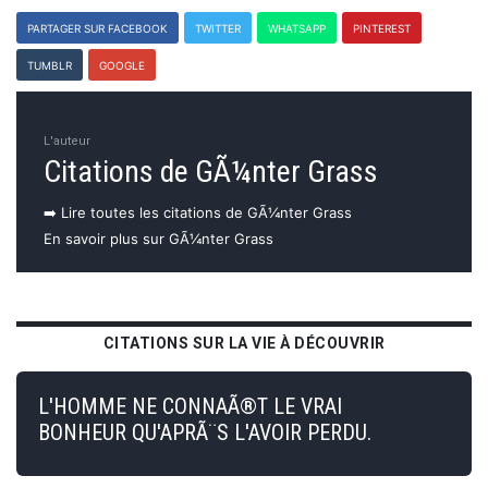
PARTAGER SUR FACEBOOK
TWITTER
WHATSAPP
PINTEREST
TUMBLR
GOOGLE
L'auteur
Citations de GÃ¼nter Grass
➡️ Lire toutes les citations de GÃ¼nter Grass
En savoir plus sur GÃ¼nter Grass
CITATIONS SUR LA VIE À DÉCOUVRIR
L'HOMME NE CONNAÃ®T LE VRAI
BONHEUR QU'APRÃ¨S L'AVOIR PERDU.