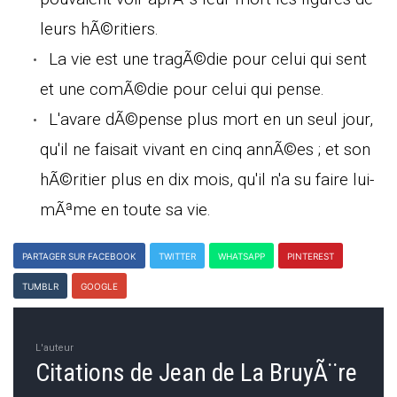
leurs hÃ©ritiers.
La vie est une tragÃ©die pour celui qui sent
et une comÃ©die pour celui qui pense.
L'avare dÃ©pense plus mort en un seul jour,
qu'il ne faisait vivant en cinq annÃ©es ; et son
hÃ©ritier plus en dix mois, qu'il n'a su faire lui-
mÃªme en toute sa vie.
PARTAGER SUR FACEBOOK
TWITTER
WHATSAPP
PINTEREST
TUMBLR
GOOGLE
L'auteur
Citations de Jean de La BruyÃ¨re