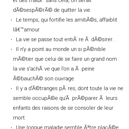
et des maux : sans cela, on serait
dÃ©sespÃ©rÃ© de quitter la vie.
Le temps, qui fortifie les amitiÃ©s, affaiblit
lâ€™amour.
La vie se passe tout entiÃ¨re Ã dÃ©sirer...
Il n'y a point au monde un si pÃ©nible
mÃ©tier que celui de se faire un grand nom :
la vie s'achÃ¨ve que l'on a Ã peine
Ã©bauchÃ© son ouvrage.
Il y a d'Ã©tranges pÃ¨res, dont toute la vie ne
semble occupÃ©e qu'Ã prÃ©parer Ã leurs
enfants des raisons de se consoler de leur
mort.
Une longue maladie semble Ãªtre placÃ©e