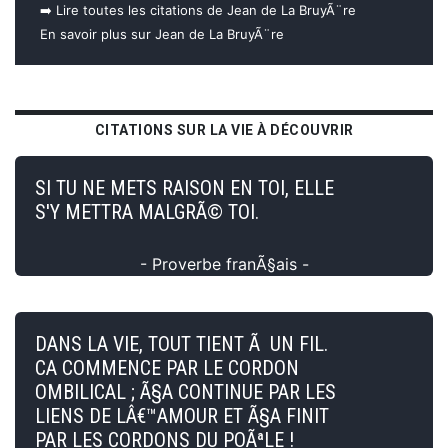
➡️ Lire toutes les citations de Jean de La BruyÃ¨re
En savoir plus sur Jean de La BruyÃ¨re
CITATIONS SUR LA VIE À DÉCOUVRIR
SI TU NE METS RAISON EN TOI, ELLE
S'Y METTRA MALGRÃ© TOI.
- Proverbe franÃ§ais -
DANS LA VIE, TOUT TIENT Ã UN FIL.
CA COMMENCE PAR LE CORDON
OMBILICAL ; Ã§A CONTINUE PAR LES
LIENS DE LÂ€™AMOUR ET Ã§A FINIT
PAR LES CORDONS DU POÃªLE !