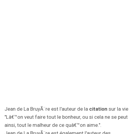
Jean de La BruyÃ¨re est l'auteur de la
citation
sur la vie
"Lâ€™on veut faire tout le bonheur, ou si cela ne se peut
ainsi, tout le malheur de ce quâ€™on aime.".
Jean de La BruyÃ¨re est également l'auteur des