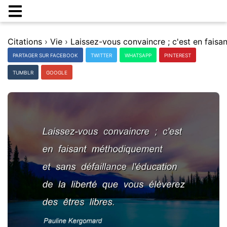
Citations
›
Vie
›
PARTAGER SUR FACEBOOK
TWITTER
WHATSAPP
PINTEREST
TUMBLR
GOOGLE