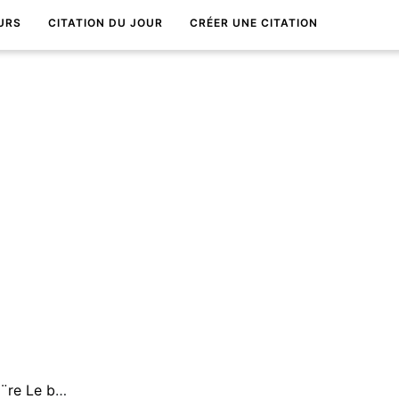
URS
CITATION DU JOUR
CRÉER UNE CITATION
Mais dans ce monde de misÃ¨re Le bonheur est vite enterrÃ©.