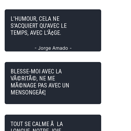
L'HUMOUR, CELA NE
S'ACQUIERT QU'AVEC LE
TEMPS, AVEC L'Ã¢GE.
- Jorge Amado -
BLESSE-MOI AVEC LA
VÃ©RITÃ©, NE ME
MÃ©NAGE PAS AVEC UN
MENSONGEÂ€¦
TOUT SE CALME Ã LA