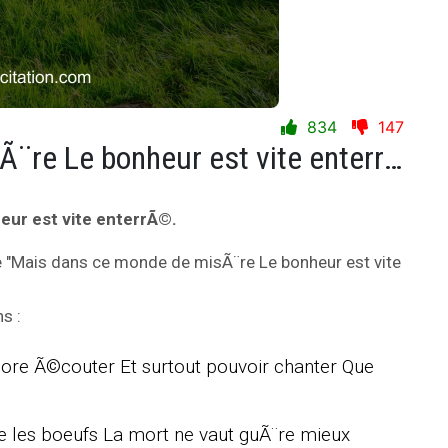
834
147
Mais dans ce monde de misÃ¨re Le bonheur est vite enterrÃ©.
ur est vite enterrÃ©.
ie "Mais dans ce monde de misÃ¨re Le bonheur est vite
s :
ore Ã©couter Et surtout pouvoir chanter Que
ne les boeufs La mort ne vaut guÃ¨re mieux