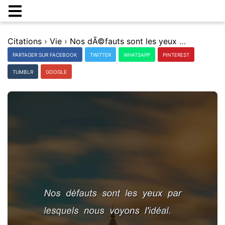
Citations
›
Vie
›
Nos dÃ©fauts sont les yeux par lesquels nous voyons l'idÃ©al.
PARTAGER SUR FACEBOOK
TWITTER
WHATSAPP
PINTEREST
TUMBLR
GOOGLE