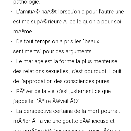
pathologie.
L'amitiÃ© naÃ®t lorsqu'on a pour l'autre une
estime supÃ©rieure Ã celle qu'on a pour soi-
mÃªme.
De tout temps on a pris les "beaux
sentiments" pour des arguments.
Le mariage est la forme la plus menteuse
des relations sexuelles ; c'est pourquoi il jouit
de l'approbation des consciences pures.
RÃªver de la vie, c'est justement ce que
j'appelle : "Ãªtre Ã©veillÃ©".
La perspective certaine de la mort pourrait
mÃªler Ã la vie une goutte dÃ©licieuse et
parfumÃ©e dâ€™insouciance - mais, Ã¢mes