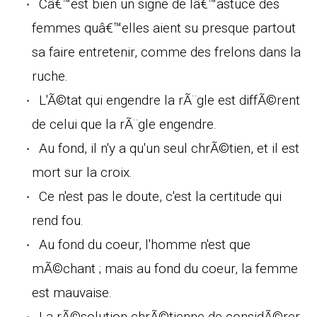
Câ€™est bien un signe de lâ€™astuce des
femmes quâ€™elles aient su presque partout
sa faire entretenir, comme des frelons dans la
ruche.
L'Ã©tat qui engendre la rÃ¨gle est diffÃ©rent
de celui que la rÃ¨gle engendre.
Au fond, il n'y a qu'un seul chrÃ©tien, et il est
mort sur la croix.
Ce n'est pas le doute, c'est la certitude qui
rend fou.
Au fond du coeur, l'homme n'est que
mÃ©chant ; mais au fond du coeur, la femme
est mauvaise.
La rÃ©solution chrÃ©tienne de considÃ©rer