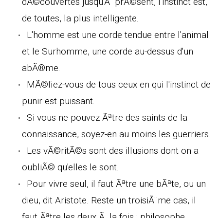
dÃ©couvertes jusqu'Ã prÃ©sent, l'instinct est,
de toutes, la plus intelligente.
L'homme est une corde tendue entre l'animal
et le Surhomme, une corde au-dessus d'un
abÃ®me.
MÃ©fiez-vous de tous ceux en qui l'instinct de
punir est puissant.
Si vous ne pouvez Ãªtre des saints de la
connaissance, soyez-en au moins les guerriers.
Les vÃ©ritÃ©s sont des illusions dont on a
oubliÃ© qu'elles le sont.
Pour vivre seul, il faut Ãªtre une bÃªte, ou un
dieu, dit Aristote. Reste un troisiÃ¨me cas, il
faut Ãªtre les deux Ã la fois : philosophe.