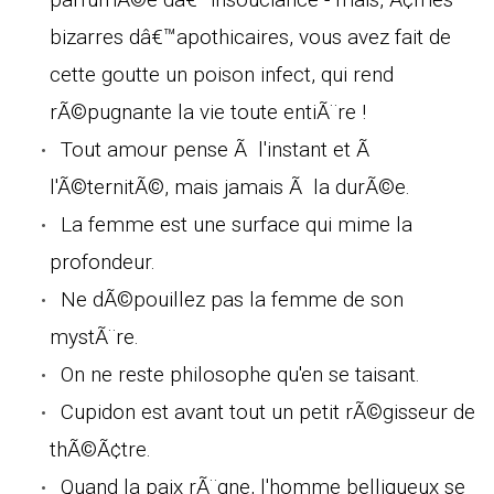
bizarres dâ€™apothicaires, vous avez fait de
cette goutte un poison infect, qui rend
rÃ©pugnante la vie toute entiÃ¨re !
Tout amour pense Ã l'instant et Ã
l'Ã©ternitÃ©, mais jamais Ã la durÃ©e.
La femme est une surface qui mime la
profondeur.
Ne dÃ©pouillez pas la femme de son
mystÃ¨re.
On ne reste philosophe qu'en se taisant.
Cupidon est avant tout un petit rÃ©gisseur de
thÃ©Ã¢tre.
Quand la paix rÃ¨gne, l'homme belliqueux se