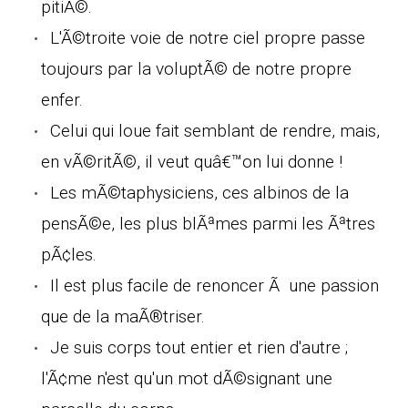
pitiÃ©.
L'Ã©troite voie de notre ciel propre passe
toujours par la voluptÃ© de notre propre
enfer.
Celui qui loue fait semblant de rendre, mais,
en vÃ©ritÃ©, il veut quâ€™on lui donne !
Les mÃ©taphysiciens, ces albinos de la
pensÃ©e, les plus blÃªmes parmi les Ãªtres
pÃ¢les.
Il est plus facile de renoncer Ã une passion
que de la maÃ®triser.
Je suis corps tout entier et rien d'autre ;
l'Ã¢me n'est qu'un mot dÃ©signant une