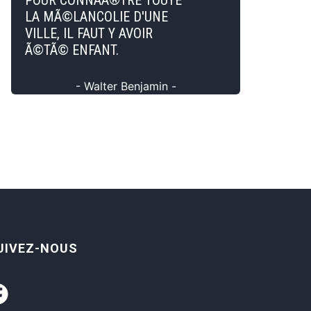
POUR CONNAÃ®TRE TOUTE
LA MÃ©LANCOLIE D'UNE
VILLE, IL FAUT Y AVOIR
Ã©TÃ© ENFANT.
- Walter Benjamin -
UIVEZ-NOUS