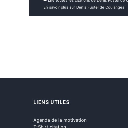
➡️ Lire toutes les citations de Denis Fustel de
En savoir plus sur Denis Fustel de Coulanges
LIENS UTILES
Agenda de la motivation
T-Shirt citation