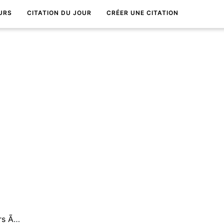
URS
CITATION DU JOUR
CRÉER UNE CITATION
Le mensonge cherche toujours Ã imiter la vÃ©ritÃ©.