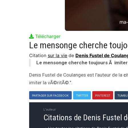
Télécharger
Le mensonge cherche toujo
Citation
sur la vie
de
Denis Fustel de Coulan
Le mensonge cherche toujours Ã imiter
Denis Fustel de Coulanges est l'auteur de la
ci
imiter la vÃ©ritÃ©.".
PARTAGER SUR FACEBOOK
TWITTER
PINTEREST
TUMBL
L'auteur
Citations de Denis Fustel 