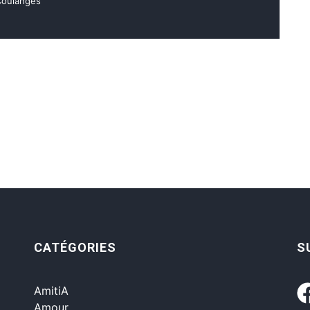
 Coulanges
CATÉGORIES
S
AmitiA
Amour