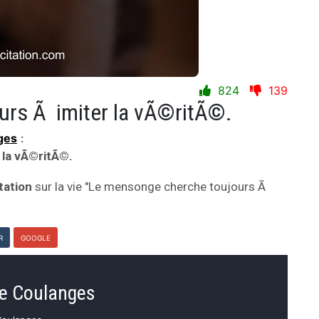
824
139
urs Ã imiter la vÃ©ritÃ©.
ges
:
 la vÃ©ritÃ©.
tation
sur la vie "Le mensonge cherche toujours Ã
R
GOOGLE
de Coulanges