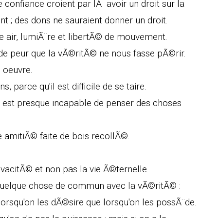
 confiance croient par lÃ avoir un droit sur la
nt ; des dons ne sauraient donner un droit.
te air, lumiÃ¨re et libertÃ© de mouvement.
de peur que la vÃ©ritÃ© ne nous fasse pÃ©rir.
 oeuvre.
s, parce qu'il est difficile de se taire.
n est presque incapable de penser des choses
e amitiÃ© faite de bois recollÃ©.
ivacitÃ© et non pas la vie Ã©ternelle.
uelque chose de commun avec la vÃ©ritÃ© :
orsqu'on les dÃ©sire que lorsqu'on les possÃ¨de.