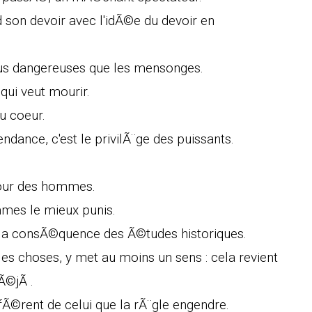
d son devoir avec l'idÃ©e du devoir en
lus dangereuses que les mensonges.
qui veut mourir.
u coeur.
ndance, c'est le privilÃ¨ge des puissants.
amour des hommes.
mes le mieux punis.
la consÃ©quence des Ã©tudes historiques.
les choses, y met au moins un sens : cela revient
Ã©jÃ .
ffÃ©rent de celui que la rÃ¨gle engendre.