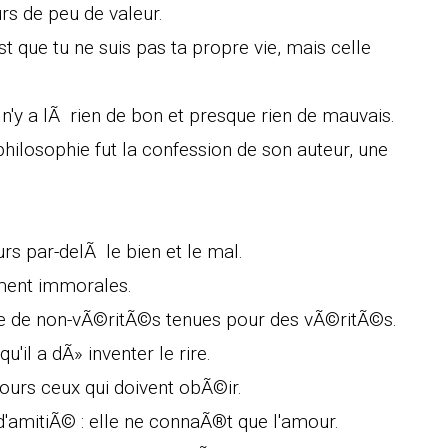
rs de peu de valeur.
st que tu ne suis pas ta propre vie, mais celle
n'y a lÃ rien de bon et presque rien de mauvais.
losophie fut la confession de son auteur, une
urs par-delÃ le bien et le mal.
ement immorales.
-dire de non-vÃ©ritÃ©s tenues pour des vÃ©ritÃ©s.
il a dÃ» inventer le rire.
ours ceux qui doivent obÃ©ir.
'amitiÃ© : elle ne connaÃ®t que l'amour.