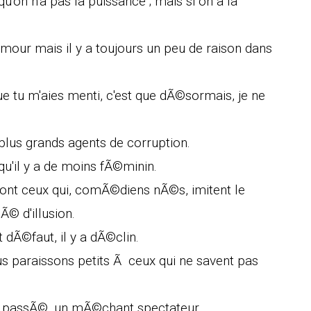
u'on n'a pas la puissance ; mais si on a la
'amour mais il y a toujours un peu de raison dans
ue tu m'aies menti, c'est que dÃ©sormais, je ne
x plus grands agents de corruption.
qu'il y a de moins fÃ©minin.
ont ceux qui, comÃ©diens nÃ©s, imitent le
 d'illusion.
 dÃ©faut, il y a dÃ©clin.
s paraissons petits Ã ceux qui ne savent pas
st passÃ©, un mÃ©chant spectateur.