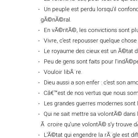
Un peuple est perdu lorsqu'il confon
gÃ©nÃ©ral.
En vÃ©ritÃ©, les convictions sont p
Vivre, c'est repousser quelque chose 
Le royaume des cieux est un Ã©tat d
Peu de gens sont faits pour l'indÃ©pe
Vouloir libÃ¨re.
Dieu aussi a son enfer : c'est son 
Câ€™est de nos vertus que nous som
Les grandes guerres modernes sont 
Qui ne sait mettre sa volontÃ© dans 
Ã croire qu'une volontÃ© s'y trouve d
L'Ã©tat qui engendre la rÃ¨gle est di