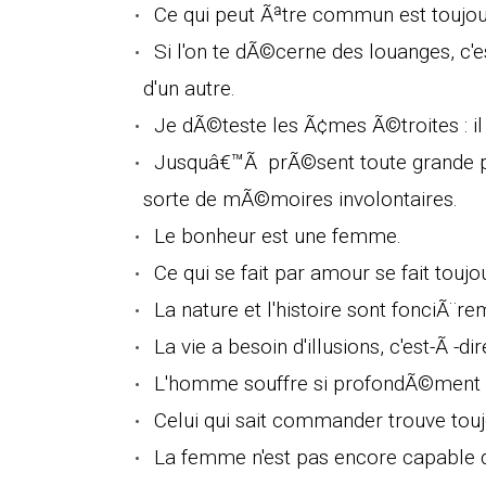
Ce qui peut Ãªtre commun est toujou
Si l'on te dÃ©cerne des louanges, c'e
d'un autre.
Je dÃ©teste les Ã¢mes Ã©troites : il 
Jusquâ€™Ã prÃ©sent toute grande phi
sorte de mÃ©moires involontaires.
Le bonheur est une femme.
Ce qui se fait par amour se fait toujo
La nature et l'histoire sont fonciÃ¨r
La vie a besoin d'illusions, c'est-Ã 
L'homme souffre si profondÃ©ment qu'
Celui qui sait commander trouve touj
La femme n'est pas encore capable d