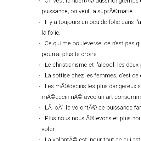
On veut la libertÃ© aussi longtemps q
puissance, on veut la suprÃ©matie.
Il y a toujours un peu de folie dans l
la folie.
Ce qui me bouleverse, ce n'est pas q
pourrai plus te croire.
Le christianisme et l'alcool, les deu
La sottise chez les femmes, c'est ce 
Les mÃ©decins les plus dangereux s
mÃ©decin-nÃ© avec un art consommÃ©
LÃ oÃ¹ la volontÃ© de puissance fait
Plus nous nous Ã©levons et plus nou
voler.
La volontÃ© est, pour tout ce qui e