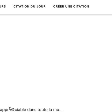
URS
CITATION DU JOUR
CRÉER UNE CITATION
Ce qu'il y a d'essentiel et d'inapprÃ©ciable dans toute la morale, c'est qu'elle est une contrainte prolongÃ©e.