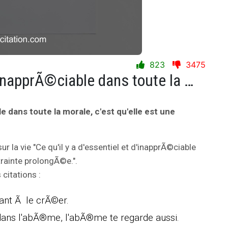
823
3475
Ce qu'il y a d'essentiel et d'inapprÃ©ciable dans toute la morale, c'est qu'elle est une contrainte prolongÃ©e.
le dans toute la morale, c'est qu'elle est une
ur la vie "Ce qu'il y a d'essentiel et d'inapprÃ©ciable
trainte prolongÃ©e.".
citations :
sant Ã le crÃ©er.
dans l'abÃ®me, l'abÃ®me te regarde aussi.