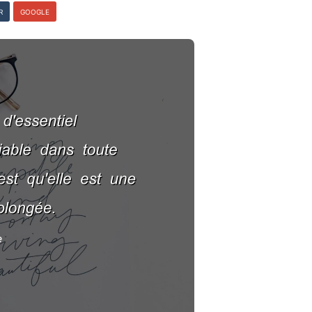
R
GOOGLE