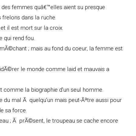
e des femmes quâ€™elles aient su presque
 frelons dans la ruche.
et il est mort sur la croix.
de qui rend fou.
 mÃ©chant ; mais au fond du coeur, la femme est
idÃ©rer le monde comme laid et mauvais a
oit comme la biographie d'un seul homme.
re du mal Ã quelqu'un mais peut-Ãªtre aussi pour
e sa force.
peau ; Ã prÃ©sent, le troupeau se cache encore