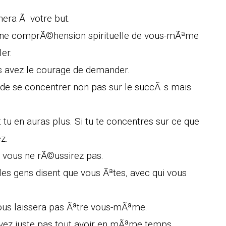
nera Ã votre but.
z une comprÃ©hension spirituelle de vous-mÃªme
er.
s avez le courage de demander.
 de se concentrer non pas sur le succÃ¨s mais
 tu en auras plus. Si tu te concentres sur ce que
z.
n, vous ne rÃ©ussirez pas.
es gens disent que vous Ãªtes, avec qui vous
vous laissera pas Ãªtre vous-mÃªme.
vez juste pas tout avoir en mÃªme temps.