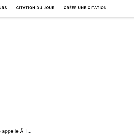
URS
CITATION DU JOUR
CRÉER UNE CITATION
Le miracle de votre existence appelle Ã la cÃ©lÃ©bration chaque jour.