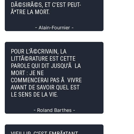
DÃ©SIRÃ©S, ET C'EST PEUT-
ÃªTRE LA MORT.
- Alain-Fournier -
POUR L'Ã©CRIVAIN, LA
LITTÃ©RATURE EST CETTE
PAROLE QUI DIT JUSQU'Ã LA
MORT : JE NE
COMMENCERAI PAS Ã VIVRE
AVANT DE SAVOIR QUEL EST
LE SENS DE LA VIE.
- Roland Barthes -