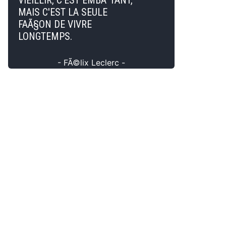
VIEILLIR, C'EST EMBÃªTANT,
MAIS C'EST LA SEULE
FAÃ§ON DE VIVRE
LONGTEMPS.
- FÃ©lix Leclerc -