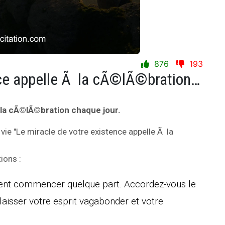
876
193
Le miracle de votre existence appelle Ã la cÃ©lÃ©bration chaque jour.
 la cÃ©lÃ©bration chaque jour.
 vie "Le miracle de votre existence appelle Ã la
ions :
vent commencer quelque part. Accordez-vous le
aisser votre esprit vagabonder et votre