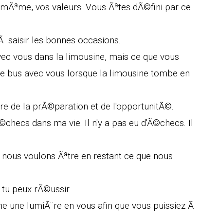
-mÃªme, vos valeurs. Vous Ãªtes dÃ©fini par ce
Ã saisir les bonnes occasions.
ec vous dans la limousine, mais ce que vous
 le bus avec vous lorsque la limousine tombe en
tre de la prÃ©paration et de l'opportunitÃ©.
Ã©checs dans ma vie. Il n'y a pas eu d'Ã©checs. Il
nous voulons Ãªtre en restant ce que nous
, tu peux rÃ©ussir.
e une lumiÃ¨re en vous afin que vous puissiez Ã