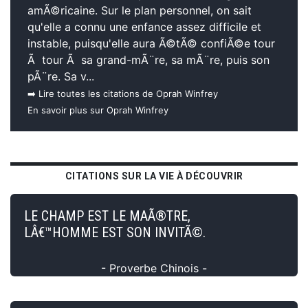
amÃ©ricaine. Sur le plan personnel, on sait
qu'elle a connu une enfance assez difficile et
instable, puisqu'elle aura Ã©tÃ© confiÃ©e tour
Ã tour Ã sa grand-mÃ¨re, sa mÃ¨re, puis son
pÃ¨re. Sa v...
➡️ Lire toutes les citations de Oprah Winfrey
En savoir plus sur Oprah Winfrey
CITATIONS SUR LA VIE À DÉCOUVRIR
LE CHAMP EST LE MAÃ®TRE,
LÂ€™HOMME EST SON INVITÃ©.
- Proverbe Chinois -