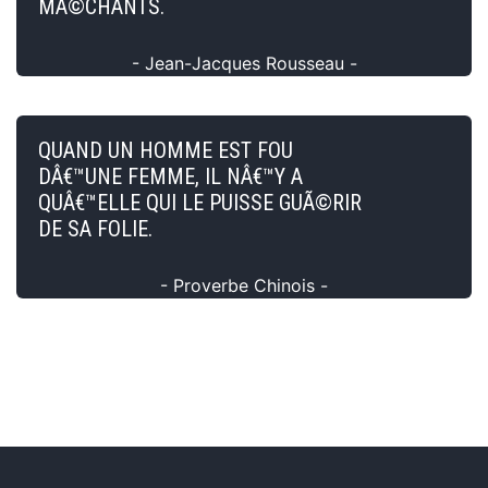
MÃ©CHANTS.
- Jean-Jacques Rousseau -
QUAND UN HOMME EST FOU
DÂ€™UNE FEMME, IL NÂ€™Y A
QUÂ€™ELLE QUI LE PUISSE GUÃ©RIR
DE SA FOLIE.
- Proverbe Chinois -