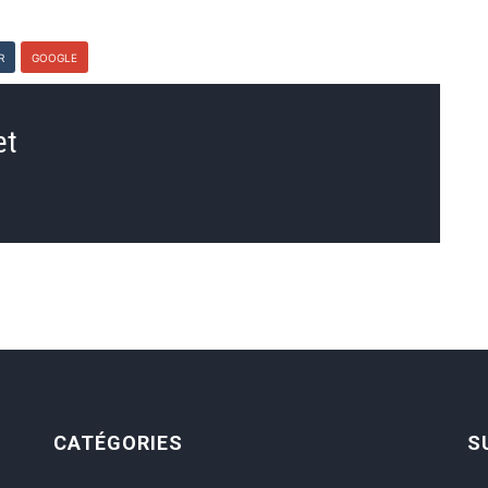
R
GOOGLE
et
CATÉGORIES
S