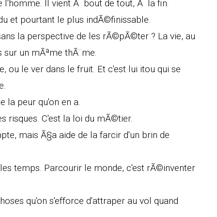
l'homme. Il vient Ã bout de tout, Ã la fin.
 et pourtant le plus indÃ©finissable.
sans la perspective de les rÃ©pÃ©ter ? La vie, au
ons sur un mÃªme thÃ¨me.
 ou le ver dans le fruit. Et c'est lui itou qui se
e.
 la peur qu'on en a.
s risques. C'est la loi du mÃ©tier.
mpte, mais Ã§a aide de la farcir d'un brin de
 les temps. Parcourir le monde, c'est rÃ©inventer
hoses qu'on s'efforce d'attraper au vol quand