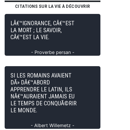
CITATIONS SUR LA VIE À DÉCOUVRIR
LÂ€™IGNORANCE, CÂ€™EST
LA MORT ; LE SAVOIR,
CÂ€™EST LA VIE.
- Proverbe persan -
SI LES ROMAINS AVAIENT
DÃ» DÂ€™ABORD
APPRENDRE LE LATIN, ILS
NÂ€™AURAIENT JAMAIS EU
LE TEMPS DE CONQUÃ©RIR
LE MONDE.
- Albert Willemetz -