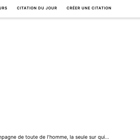
URS
CITATION DU JOUR
CRÉER UNE CITATION
La mort est la plus sÃ»re compagne de toute de l'homme, la seule sur qui tu peux compter en derniÃ¨re instance pour t'arracher aux dangers de la vie.