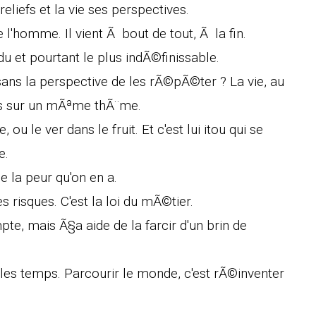
eliefs et la vie ses perspectives.
l'homme. Il vient Ã bout de tout, Ã la fin.
 et pourtant le plus indÃ©finissable.
sans la perspective de les rÃ©pÃ©ter ? La vie, au
ons sur un mÃªme thÃ¨me.
 ou le ver dans le fruit. Et c'est lui itou qui se
e.
 la peur qu'on en a.
s risques. C'est la loi du mÃ©tier.
mpte, mais Ã§a aide de la farcir d'un brin de
 les temps. Parcourir le monde, c'est rÃ©inventer