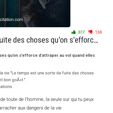
817
138
Le temps est une sorte de fuite des choses qu'on s'efforce d'attraper au vol quand elles ont bon goÃ»t.
es qu'on s'efforce d'attraper au vol quand elles
la vie "Le temps est une sorte de fuite des choses
nt bon goÃ»t.".
ations :
e toute de l'homme, la seule sur qui tu peux
rracher aux dangers de la vie.