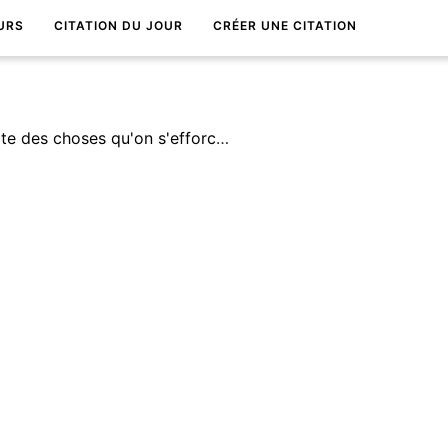
URS
CITATION DU JOUR
CRÉER UNE CITATION
Le temps est une sorte de fuite des choses qu'on s'efforce d'attraper au vol quand elles ont bon goÃ»t.