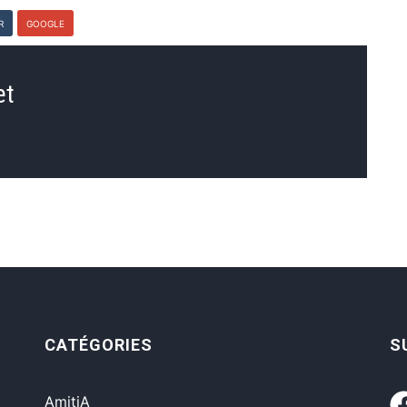
R
GOOGLE
et
CATÉGORIES
S
AmitiA