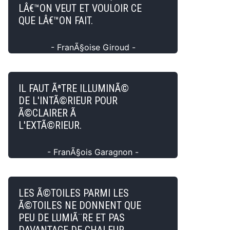
LÂ€™ON VEUT ET VOULOIR CE
QUE LÂ€™ON FAIT.
- FranÃ§oise Giroud -
IL FAUT ÃªTRE ILLUMINÃ©
DE L'INTÃ©RIEUR POUR
Ã©CLAIRER Ã
L'EXTÃ©RIEUR.
- FranÃ§ois Garagnon -
LES Ã©TOILES PARMI LES
Ã©TOILES NE DONNENT QUE
PEU DE LUMIÃ¨RE ET PAS