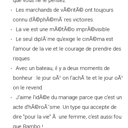
que vous ne le pensez.
Les marchands de vÃ©ritÃ© ont toujours
connu d'Ã©phÃ©mÃ¨res victoires.
La vie est une mÃ©tÃ©o imprÃ©visible.
Le seul diplÃ´me qu'exige le cinÃ©ma est
l'amour de la vie et le courage de prendre des
risques.
Avec un bateau, il y a deux moments de
bonheur : le jour oÃ¹ on l'achÃ¨te et le jour oÃ¹
on le revend.
J'aime l'idÃ©e du mariage parce que c'est un
acte d'hÃ©roÃ¯sme. Un type qui accepte de
dire "pour la vie" Ã une femme, c'est aussi fou
que Rambo !