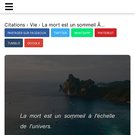
Citations
›
Vie
›
La mort est un sommeil Ã l'Ã©chelle de l'univers.
PARTAGER SUR FACEBOOK
TWITTER
WHATSAPP
PINTEREST
TUMBLR
GOOGLE