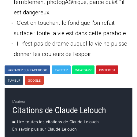
terriblement photogÃ©nique, parce quâ€™il
est dangereux.
C'est en touchant le fond que l'on refait
surface : toute la vie est dans cette parabole.
Il n'est pas de drame auquel la vie ne puisse
donner les couleurs de l'espoir.
PARTAGER SUR FACEBOOK
TWITTER
WHATSAPP
PINTEREST
TUMBLR
GOOGLE
L'auteur
Citations de Claude Lelouch
➡️ Lire toutes les citations de Claude Lelouch
En savoir plus sur Claude Lelouch