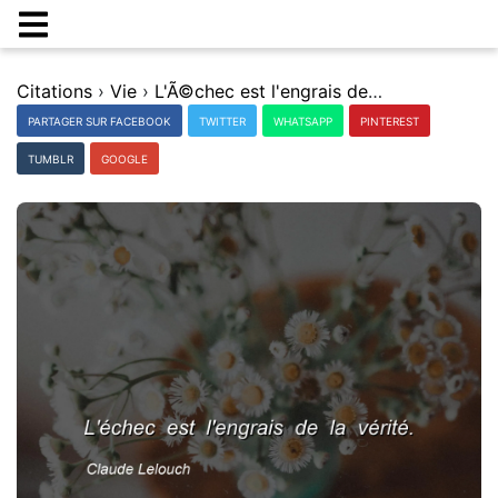
Citations
›
Vie
›
L'Ã©chec est l'engrais de la vÃ©ritÃ©.
PARTAGER SUR FACEBOOK
TWITTER
WHATSAPP
PINTEREST
TUMBLR
GOOGLE