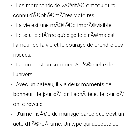
Les marchands de vÃ©ritÃ© ont toujours
connu d'Ã©phÃ©mÃ¨res victoires.
La vie est une mÃ©tÃ©o imprÃ©visible.
Le seul diplÃ´me qu'exige le cinÃ©ma est
l'amour de la vie et le courage de prendre des
risques.
La mort est un sommeil Ã l'Ã©chelle de
l'univers.
Avec un bateau, il y a deux moments de
bonheur : le jour oÃ¹ on l'achÃ¨te et le jour oÃ¹
on le revend.
J'aime l'idÃ©e du mariage parce que c'est un
acte d'hÃ©roÃ¯sme. Un type qui accepte de