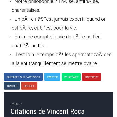
Notre philosophie ? ThÃ¨se, antithÃ¨se,
charentaises.
Un pÃ¨re nâ€™est jamais expert : quand on
est pÃ¨re, câ€™est pour la vie.
En fin de compte, la vie de pÃ¨re ne tient
quâ€™Ã un fils !
Il est loin le temps oÃ¹ les spermatozoÃ¯des
allaient tranquillement se mettre ovaire...
PARTAGER SUR FACEBOOK
TWITTER
WHATSAPP
PINTEREST
TUMBLR
GOOGLE
L'auteur
Citations de Vincent Roca