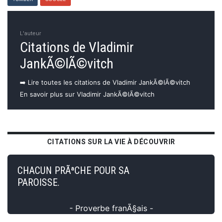
L'auteur
Citations de Vladimir
JankÃ©lÃ©vitch
➡️ Lire toutes les citations de Vladimir JankÃ©lÃ©vitch
En savoir plus sur Vladimir JankÃ©lÃ©vitch
CITATIONS SUR LA VIE À DÉCOUVRIR
CHACUN PRÃªCHE POUR SA
PAROISSE.
- Proverbe franÃ§ais -