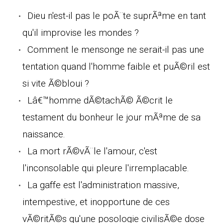
Dieu n'est-il pas le poÃ¨te suprÃªme en tant
qu'il improvise les mondes ?
Comment le mensonge ne serait-il pas une
tentation quand l'homme faible et puÃ©ril est
si vite Ã©bloui ?
Lâ€™homme dÃ©tachÃ© Ã©crit le
testament du bonheur le jour mÃªme de sa
naissance.
La mort rÃ©vÃ¨le l'amour, c'est
l'inconsolable qui pleure l'irremplacable.
La gaffe est l'administration massive,
intempestive, et inopportune de ces
vÃ©ritÃ©s qu'une posologie civilisÃ©e dose