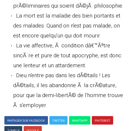
prÃ©liminaires qui soient dÃ©jÃ philosophie.
La mort est la maladie des bien portants et
des malades. Quand on n'est pas malade, on
est encore quelqu'un qui doit mourir.
La vie affective, Ã condition dâ€™Ãªtre
sincÃ¨re et pure de tout apocryphe, est donc
une lenteur et un attardement.
Dieu n'entre pas dans les dÃ©tails ! Les
dÃ©tails, il les abandonne Ã la crÃ©ature,
pour que la demi-libertÃ© de l'homme trouve
Ã s'employer.
PARTAGER SUR FACEBOOK
TWITTER
WHATSAPP
PINTEREST
TUMBLR
GOOGLE