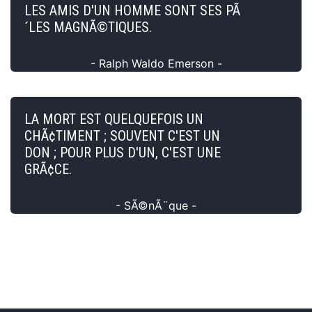
LES AMIS D'UN HOMME SONT SES PÃ
´LES MAGNÃ©TIQUES.
- Ralph Waldo Emerson -
LA MORT EST QUELQUEFOIS UN
CHÃ¢TIMENT ; SOUVENT C'EST UN
DON ; POUR PLUS D'UN, C'EST UNE
GRÃ¢CE.
- SÃ©nÃ¨que -