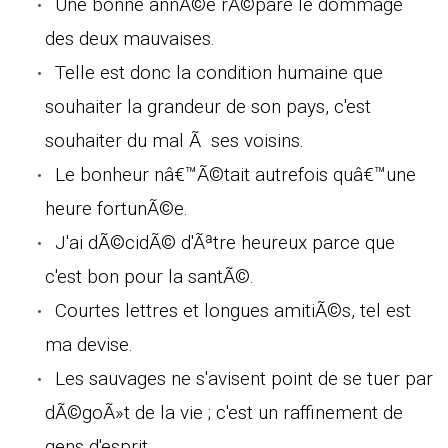
Une bonne annÃ©e rÃ©pare le dommage
des deux mauvaises.
Telle est donc la condition humaine que
souhaiter la grandeur de son pays, c'est
souhaiter du mal Ã ses voisins.
Le bonheur nâ€™Ã©tait autrefois quâ€™une
heure fortunÃ©e.
J'ai dÃ©cidÃ© d'Ãªtre heureux parce que
c'est bon pour la santÃ©.
Courtes lettres et longues amitiÃ©s, tel est
ma devise.
Les sauvages ne s'avisent point de se tuer par
dÃ©goÃ»t de la vie ; c'est un raffinement de
gens d'esprit.