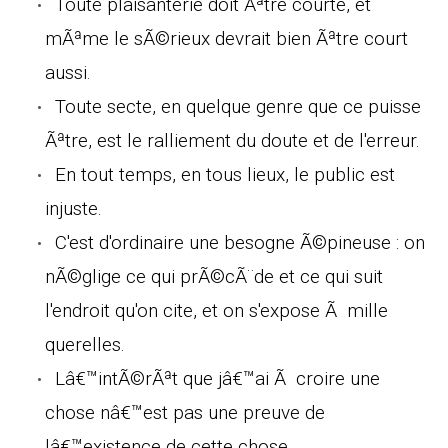
Toute plaisanterie doit Ãªtre courte, et
mÃªme le sÃ©rieux devrait bien Ãªtre court
aussi.
Toute secte, en quelque genre que ce puisse
Ãªtre, est le ralliement du doute et de l'erreur.
En tout temps, en tous lieux, le public est
injuste.
C'est d'ordinaire une besogne Ã©pineuse : on
nÃ©glige ce qui prÃ©cÃ¨de et ce qui suit
l'endroit qu'on cite, et on s'expose Ã mille
querelles.
Lâ€™intÃ©rÃªt que jâ€™ai Ã croire une
chose nâ€™est pas une preuve de
lâ€™existence de cette chose.