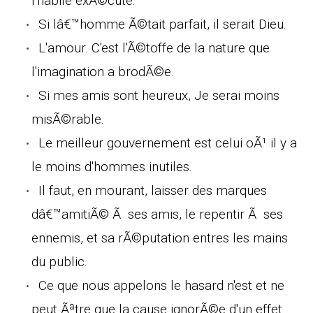
l'habile exÃ©cute.
Si lâ€™homme Ã©tait parfait, il serait Dieu.
L'amour. C'est l'Ã©toffe de la nature que
l'imagination a brodÃ©e.
Si mes amis sont heureux, Je serai moins
misÃ©rable.
Le meilleur gouvernement est celui oÃ¹ il y a
le moins d'hommes inutiles.
Il faut, en mourant, laisser des marques
dâ€™amitiÃ© Ã ses amis, le repentir Ã ses
ennemis, et sa rÃ©putation entres les mains
du public.
Ce que nous appelons le hasard n'est et ne
peut Ãªtre que la cause ignorÃ©e d'un effet