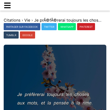
Citations
›
Vie
›
Je prÃ©fÃ©rerai toujours les choses aux mots, et la pensÃ©e Ã la rime.
PARTAGER SUR FACEBOOK
TWITTER
WHATSAPP
PINTEREST
TUMBLR
GOOGLE