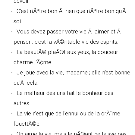
devoir.
C'est n'Ãªtre bon Ã rien que n'Ãªtre bon qu'Ã
soi.
Vous devez passer votre vie Ã aimer et Ã
penser ; c'est la vÃ©ritable vie des esprits.
La beautÃ© plaÃ®t aux yeux, la douceur
charme l'Ã¢me.
Je joue avec la vie, madame ; elle n'est bonne
qu'Ã cela.
Le malheur des uns fait le bonheur des
autres.
La vie n'est que de l'ennui ou de la crÃ¨me
fouettÃ©e.
On aime la vie, mais le nÃ©ant ne laisse pas