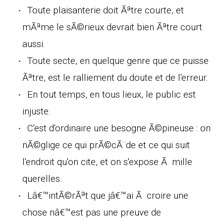
Toute plaisanterie doit Ãªtre courte, et
mÃªme le sÃ©rieux devrait bien Ãªtre court
aussi.
Toute secte, en quelque genre que ce puisse
Ãªtre, est le ralliement du doute et de l'erreur.
En tout temps, en tous lieux, le public est
injuste.
C'est d'ordinaire une besogne Ã©pineuse : on
nÃ©glige ce qui prÃ©cÃ¨de et ce qui suit
l'endroit qu'on cite, et on s'expose Ã mille
querelles.
Lâ€™intÃ©rÃªt que jâ€™ai Ã croire une
chose nâ€™est pas une preuve de