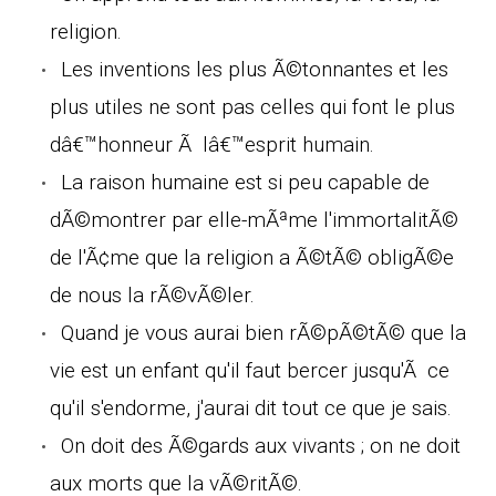
religion.
Les inventions les plus Ã©tonnantes et les
plus utiles ne sont pas celles qui font le plus
dâ€™honneur Ã lâ€™esprit humain.
La raison humaine est si peu capable de
dÃ©montrer par elle-mÃªme l'immortalitÃ©
de l'Ã¢me que la religion a Ã©tÃ© obligÃ©e
de nous la rÃ©vÃ©ler.
Quand je vous aurai bien rÃ©pÃ©tÃ© que la
vie est un enfant qu'il faut bercer jusqu'Ã ce
qu'il s'endorme, j'aurai dit tout ce que je sais.
On doit des Ã©gards aux vivants ; on ne doit
aux morts que la vÃ©ritÃ©.