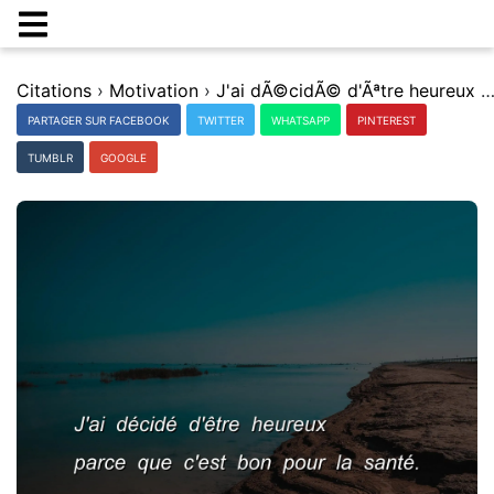
Citations
›
Motivation
›
J'ai dÃ©cidÃ© d'Ãªtre heureux parce que c'est bon pour la sa
PARTAGER SUR FACEBOOK
TWITTER
WHATSAPP
PINTEREST
TUMBLR
GOOGLE