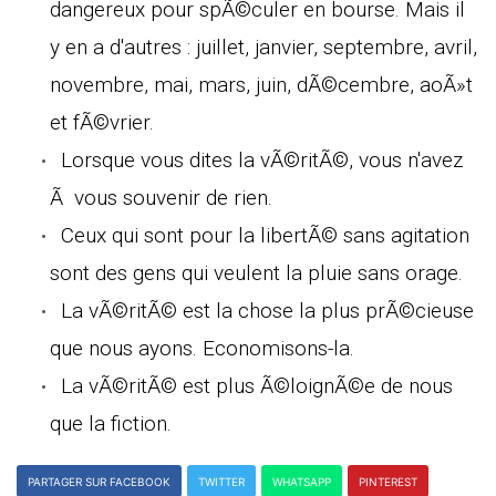
dangereux pour spÃ©culer en bourse. Mais il
y en a d'autres : juillet, janvier, septembre, avril,
novembre, mai, mars, juin, dÃ©cembre, aoÃ»t
et fÃ©vrier.
Lorsque vous dites la vÃ©ritÃ©, vous n'avez
Ã vous souvenir de rien.
Ceux qui sont pour la libertÃ© sans agitation
sont des gens qui veulent la pluie sans orage.
La vÃ©ritÃ© est la chose la plus prÃ©cieuse
que nous ayons. Economisons-la.
La vÃ©ritÃ© est plus Ã©loignÃ©e de nous
que la fiction.
PARTAGER SUR FACEBOOK
TWITTER
WHATSAPP
PINTEREST