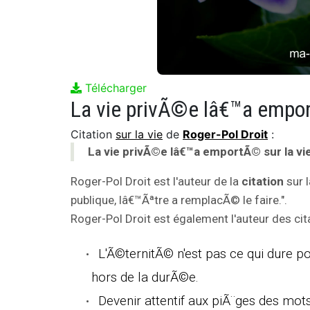
Télécharger
Citation
sur la vie
de
Roger-Pol Droit
:
La vie privÃ©e lâ€™a emportÃ© sur la vie
Roger-Pol Droit est l'auteur de la
citation
sur l
publique, lâ€™Ãªtre a remplacÃ© le faire.".
Roger-Pol Droit est également l'auteur des cita
L'Ã©ternitÃ© n'est pas ce qui dure p
hors de la durÃ©e.
Devenir attentif aux piÃ¨ges des mot