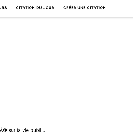
URS
CITATION DU JOUR
CRÉER UNE CITATION
La vie privÃ©e lâ€™a emportÃ© sur la vie publique, lâ€™Ãªtre a remplacÃ© le faire.