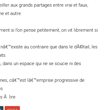
ller aux grands partages entre vrai et faux,
e et autre.
ent si l'on pense petitement, on vit librement si
 nâ€™existe au contraire que dans le dÃ©tail, les
its.
, dans un espace qui ne se soucie ni des
nes, câ€™est lâ€™emprise progressive de
s.
 Ã lire.
R
GOOGLE