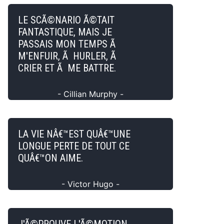
LE SCÃ©NARIO Ã©TAIT
FANTASTIQUE, MAIS JE
PASSAIS MON TEMPS Ã
M'ENFUIR, Ã HURLER, Ã
CRIER ET Ã ME BATTRE.
- Cillian Murphy -
LA VIE NÂ€™EST QUÂ€™UNE
LONGUE PERTE DE TOUT CE
QUÂ€™ON AIME.
- Victor Hugo -