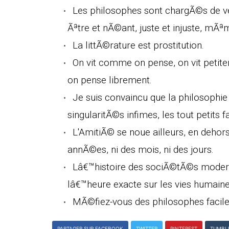
Les philosophes sont chargÃ©s de vei
Ãªtre et nÃ©ant, juste et injuste, mÃªm
La littÃ©rature est prostitution.
On vit comme on pense, on vit petitem
on pense librement.
Je suis convaincu que la philosophie
singularitÃ©s infimes, les tout petits fa
L'AmitiÃ© se noue ailleurs, en dehors
annÃ©es, ni des mois, ni des jours.
Lâ€™histoire des sociÃ©tÃ©s moder
lâ€™heure exacte sur les vies humaine
MÃ©fiez-vous des philosophes faciles
PARTAGER SUR FACEBOOK
TWITTER
PINTEREST
TUMBL