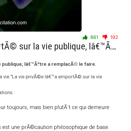
861
192
La vie privÃ©e lâ€™a emportÃ© sur la vie publique, lâ€™Ãªtre a remplacÃ© le faire.
 publique, lâ€™Ãªtre a remplacÃ© le faire.
a vie "La vie privÃ©e lâ€™a emportÃ© sur la vie
tions :
our toujours, mais bien plutÃ´t ce qui demeure
s est une prÃ©caution philosophique de base.