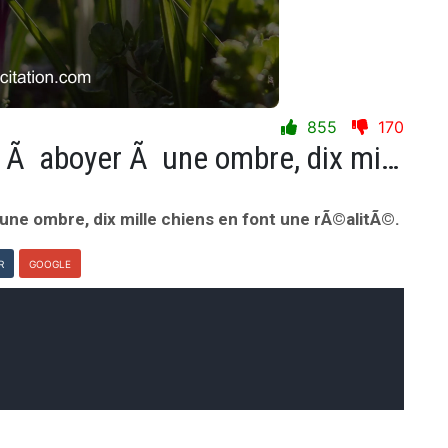
855
170
Quand un seul chien se met Ã aboyer Ã une ombre, dix mille chiens en font une rÃ©alitÃ©.
ne ombre, dix mille chiens en font une rÃ©alitÃ©.
R
GOOGLE