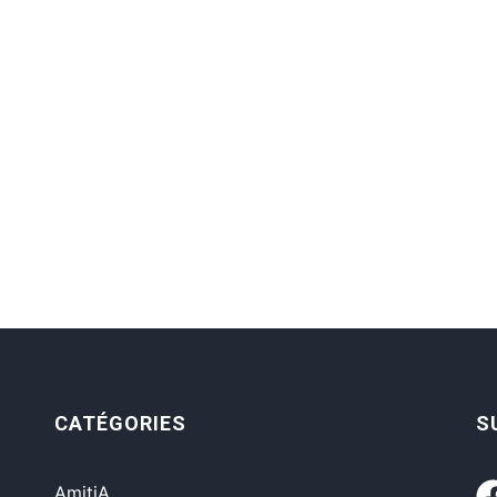
CATÉGORIES
S
AmitiA