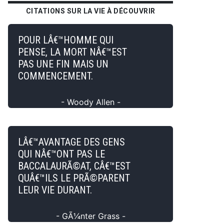
CITATIONS SUR LA VIE À DÉCOUVRIR
POUR LÂ€™HOMME QUI
PENSE, LA MORT NÂ€™EST
PAS UNE FIN MAIS UN
COMMENCEMENT.
- Woody Allen -
LÂ€™AVANTAGE DES GENS
QUI NÂ€™ONT PAS LE
BACCALAURÃ©AT, CÂ€™EST
QUÂ€™ILS LE PRÃ©PARENT
LEUR VIE DURANT.
- GÃ¼nter Grass -