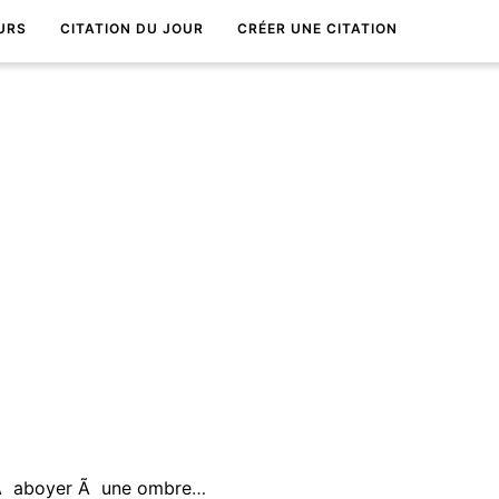
URS
CITATION DU JOUR
CRÉER UNE CITATION
Quand un seul chien se met Ã aboyer Ã une ombre, dix mille chiens en font une rÃ©alitÃ©.