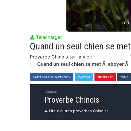
Télécharger
Proverbe Chinois sur la vie :
Quand un seul chien se met Ã aboyer Ã u
PARTAGER SUR FACEBOOK
TWITTER
PINTEREST
TUMBL
L'auteur
Proverbe Chinois
➡️ Lire d'autres proverbes Chinoiss