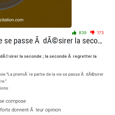
839
173
La premiÃ¨re partie de la vie se passe Ã dÃ©sirer la seconde ; la seconde Ã regretter la premiÃ¨re.
 dÃ©sirer la seconde ; la seconde Ã regretter la
 vie "La premiÃ¨re partie de la vie se passe Ã dÃ©sirer
e.".
ions :
 se compose.
forts donnent Ã leur opinion.