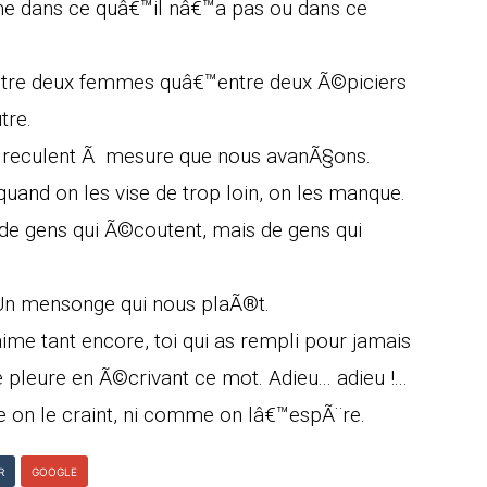
e dans ce quâ€™il nâ€™a pas ou dans ce
ntre deux femmes quâ€™entre deux Ã©piciers
tre.
i reculent Ã mesure que nous avanÃ§ons.
uand on les vise de trop loin, on les manque.
de gens qui Ã©coutent, mais de gens qui
Un mensonge qui nous plaÃ®t.
'aime tant encore, toi qui as rempli pour jamais
 pleure en Ã©crivant ce mot. Adieu... adieu !...
e on le craint, ni comme on lâ€™espÃ¨re.
R
GOOGLE