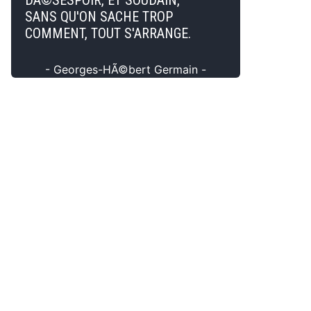
DÃ©SESPOIR, ET SOUDAIN,
SANS QU'ON SACHE TROP
COMMENT, TOUT S'ARRANGE.
- Georges-HÃ©bert Germain -