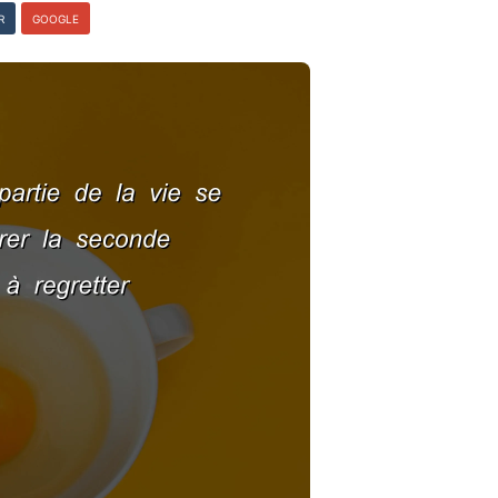
R
GOOGLE