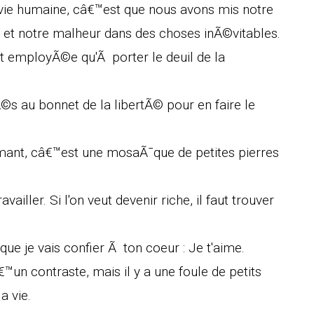
vie humaine, câ€™est que nous avons mis notre
et notre malheur dans des choses inÃ©vitables.
t employÃ©e qu'Ã porter le deuil de la
Ã©s au bonnet de la libertÃ© pour en faire le
mant, câ€™est une mosaÃ¯que de petites pierres
ravailler. Si l'on veut devenir riche, il faut trouver
que je vais confier Ã ton coeur : Je t'aime.
™un contraste, mais il y a une foule de petits
a vie.