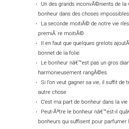
Un des grands inconvÃ©nients de la 
bonheur dans des choses impossibles 
La seconde moitiÃ© de notre vie n'es
premiÃ¨re moitiÃ©.
Il en faut que quelques grelots ajout
bonnet de la folie.
Le bonheur nâ€™est pas un gros dia
harmonieusement rangÃ©es.
Si l'on veut gagner sa vie, il suffit de t
autre chose.
C'est ma part de bonheur dans la vie 
Peut-Ãªtre le bonheur nâ€™est-il quâ€
bonheurs qui suffisent pour parfumer l