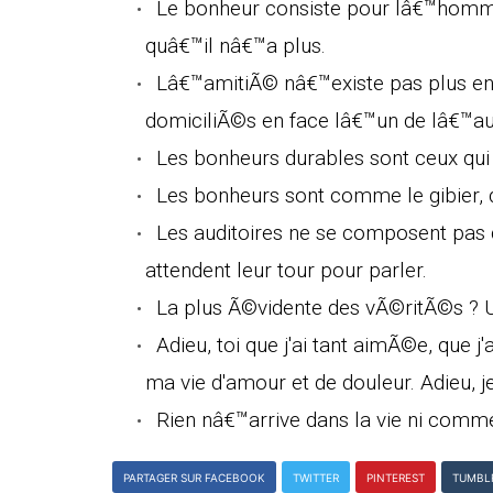
Le bonheur consiste pour lâ€™homm
quâ€™il nâ€™a plus.
Lâ€™amitiÃ© nâ€™existe pas plus e
domiciliÃ©s en face lâ€™un de lâ€™au
Les bonheurs durables sont ceux qu
Les bonheurs sont comme le gibier, q
Les auditoires ne se composent pas 
attendent leur tour pour parler.
La plus Ã©vidente des vÃ©ritÃ©s ? 
Adieu, toi que j'ai tant aimÃ©e, que j
ma vie d'amour et de douleur. Adieu, je
Rien nâ€™arrive dans la vie ni comm
PARTAGER SUR FACEBOOK
TWITTER
PINTEREST
TUMBL