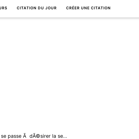
URS
CITATION DU JOUR
CRÉER UNE CITATION
La premiÃ¨re partie de la vie se passe Ã dÃ©sirer la seconde ; la seconde Ã regretter la premiÃ¨re.