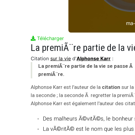
Télécharger
Citation
sur la vie
d'
Alphonse Karr
:
La premiÃ¨re partie de la vie se passe Ã
premiÃ¨re.
Alphonse Karr est l'auteur de la
citation
sur la
la seconde ; la seconde Ã regretter la premiÃ¨r
Alphonse Karr est également l'auteur des citat
Des malheurs Ã©vitÃ©s, le bonheur
La vÃ©ritÃ© est le nom que les plus 