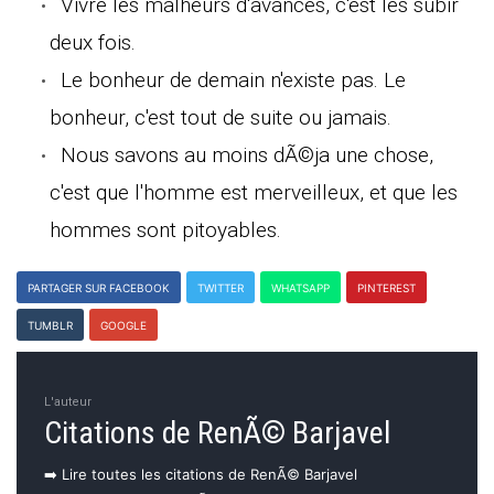
Vivre les malheurs d'avances, c'est les subir
deux fois.
Le bonheur de demain n'existe pas. Le
bonheur, c'est tout de suite ou jamais.
Nous savons au moins dÃ©ja une chose,
c'est que l'homme est merveilleux, et que les
hommes sont pitoyables.
PARTAGER SUR FACEBOOK
TWITTER
WHATSAPP
PINTEREST
TUMBLR
GOOGLE
L'auteur
Citations de RenÃ© Barjavel
➡️ Lire toutes les citations de RenÃ© Barjavel