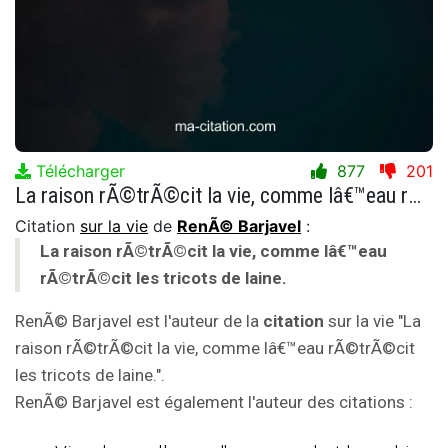
Télécharger
877
201
La raison rÃ©trÃ©cit la vie, comme lâ€™eau rÃ©trÃ©cit les tricots de laine.
Citation
sur la vie
de
RenÃ© Barjavel
:
La raison rÃ©trÃ©cit la vie, comme lâ€™eau
rÃ©trÃ©cit les tricots de laine.
RenÃ© Barjavel est l'auteur de la
citation
sur la vie "La
raison rÃ©trÃ©cit la vie, comme lâ€™eau rÃ©trÃ©cit
les tricots de laine.".
RenÃ© Barjavel est également l'auteur des citations :