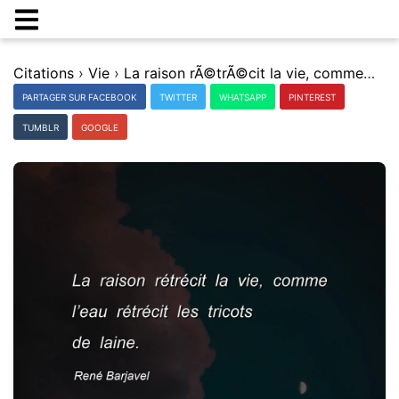
Citations
›
Vie
›
La raison rÃ©trÃ©cit la vie, comme lâ€™eau rÃ©trÃ©cit les tricots de laine.
PARTAGER SUR FACEBOOK
TWITTER
WHATSAPP
PINTEREST
TUMBLR
GOOGLE