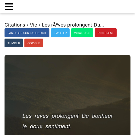
Citations
›
Vie
›
Les rÃªves prolongent Du bonheur le doux sentiment.
PARTAGER SUR FACEBOOK
TWITTER
WHATSAPP
PINTEREST
TUMBLR
GOOGLE