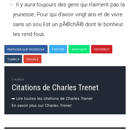
Il y aura toujours des gens qui n'aiment pas la
jeunesse, Pour qui d'avoir vingt ans et de vivre
sans un sou Est un pÃ©chÃ© dont le bonheur
les rend fous.
PARTAGER SUR FACEBOOK
TWITTER
WHATSAPP
PINTEREST
TUMBLR
GOOGLE
L'auteur
Citations de Charles Trenet
➡️ Lire toutes les citations de Charles Trenet
En savoir plus sur Charles Trenet