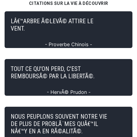
CITATIONS SUR LA VIE À DÉCOUVRIR
LÂ€™ARBRE Ã©LEVÃ© ATTIRE LE
VENT.
- Proverbe Chinois -
TOUT CE QU'ON PERD, C'EST
REMBOURSÃ© PAR LA LIBERTÃ©.
- HervÃ© Prudon -
NOUS PEUPLONS SOUVENT NOTRE VIE
DE PLUS DE PROBLÃ¨MES QUÂ€™IL
NÂ€™Y EN A EN RÃ©ALITÃ©.