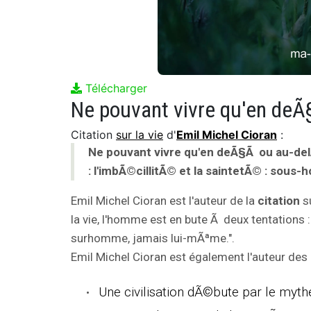
Télécharger
Citation
sur la vie
d'
Emil Michel Cioran
:
Ne pouvant vivre qu'en deÃ§Ã ou au-delÃ
: l'imbÃ©cillitÃ© et la saintetÃ© : sou
Emil Michel Cioran est l'auteur de la
citation
su
la vie, l'homme est en bute Ã deux tentations 
surhomme, jamais lui-mÃªme.".
Emil Michel Cioran est également l'auteur des c
Une civilisation dÃ©bute par le mythe 