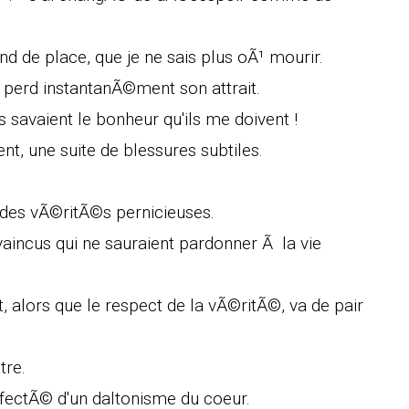
end de place, que je ne sais plus oÃ¹ mourir.
e perd instantanÃ©ment son attrait.
ls savaient le bonheur qu'ils me doivent !
t, une suite de blessures subtiles.
des vÃ©ritÃ©s pernicieuses.
aincus qui ne sauraient pardonner Ã la vie
 alors que le respect de la vÃ©ritÃ©, va de pair
tre.
affectÃ© d'un daltonisme du coeur.