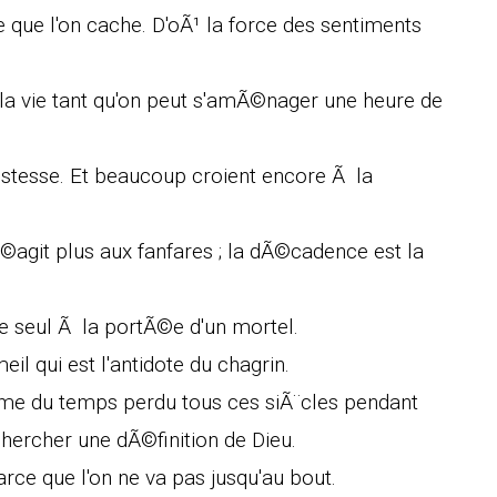
e que l'on cache. D'oÃ¹ la force des sentiments
 la vie tant qu'on peut s'amÃ©nager une heure de
ristesse. Et beaucoup croient encore Ã la
Ã©agit plus aux fanfares ; la dÃ©cadence est la
le seul Ã la portÃ©e d'un mortel.
il qui est l'antidote du chagrin.
omme du temps perdu tous ces siÃ¨cles pendant
ercher une dÃ©finition de Dieu.
rce que l'on ne va pas jusqu'au bout.