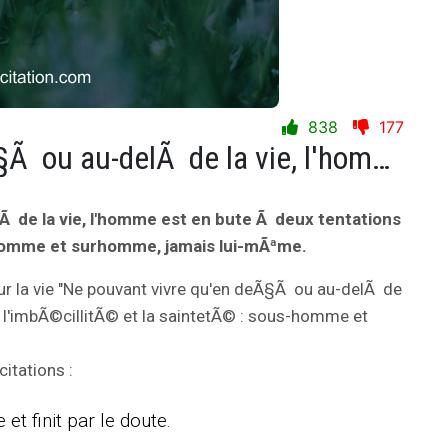
838
177
Ne pouvant vivre qu'en deÃ§Ã ou au-delÃ de la vie, l'homme est en bute Ã deux tentations : l'imbÃ©cillitÃ© et la saintetÃ© : sous-homme et surhomme, jamais lui-mÃªme.
 de la vie, l'homme est en bute Ã deux tentations
s-homme et surhomme, jamais lui-mÃªme.
r la vie "Ne pouvant vivre qu'en deÃ§Ã ou au-delÃ de
: l'imbÃ©cillitÃ© et la saintetÃ© : sous-homme et
itations :
et finit par le doute.