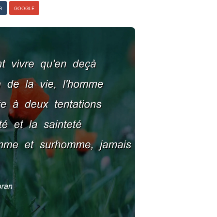
R
GOOGLE