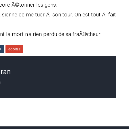
ncore Ã©tonner les gens.
 sienne de me tuer Ã son tour. On est tout Ã fait
t la mort n'a rien perdu de sa fraÃ®cheur.
R
GOOGLE
oran
n