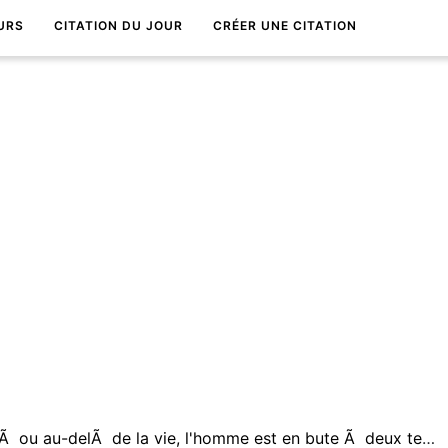
URS
CITATION DU JOUR
CRÉER UNE CITATION
Ne pouvant vivre qu'en deÃ§Ã ou au-delÃ de la vie, l'homme est en bute Ã deux tentations : l'imbÃ©cillitÃ© et la saintetÃ© : sous-homme et surhomme, jamais lui-mÃªme.