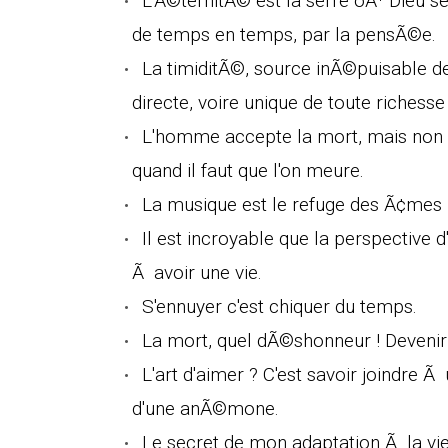
L'Ã©ternitÃ© est la serre oÃ¹ Dieu 
de temps en temps, par la pensÃ©e.
La timiditÃ©, source inÃ©puisable de
directe, voire unique de toute richesse
L'homme accepte la mort, mais non l
quand il faut que l'on meure.
La musique est le refuge des Ã¢mes
Il est incroyable que la perspective 
Ã avoir une vie.
S'ennuyer c'est chiquer du temps.
La mort, quel dÃ©shonneur ! Devenir 
L'art d'aimer ? C'est savoir joindre
d'une anÃ©mone.
Le secret de mon adaptation Ã la v