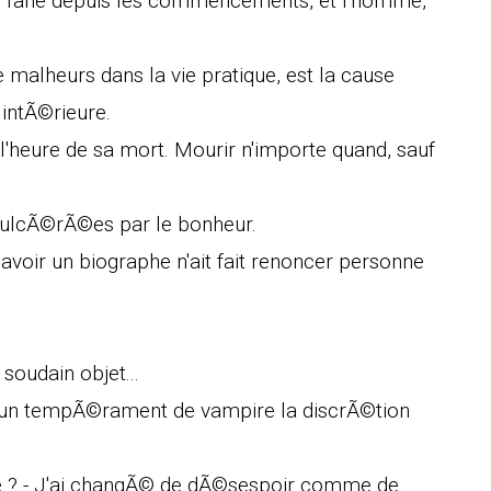
se fane depuis les commencements, et l'homme,
 malheurs dans la vie pratique, est la cause
 intÃ©rieure.
'heure de sa mort. Mourir n'importe quand, sauf
 ulcÃ©rÃ©es par le bonheur.
d'avoir un biographe n'ait fait renoncer personne
soudain objet...
 Ã un tempÃ©rament de vampire la discrÃ©tion
ie ? - J'ai changÃ© de dÃ©sespoir comme de