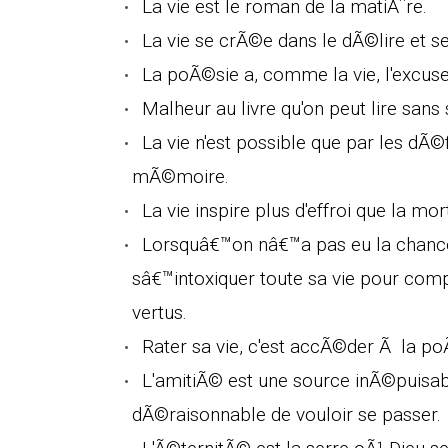
La vie est le roman de la matiÃ¨re.
La vie se crÃ©e dans le dÃ©lire et se
La poÃ©sie a, comme la vie, l'excuse
Malheur au livre qu'on peut lire sans s
La vie n'est possible que par les dÃ©
mÃ©moire.
La vie inspire plus d'effroi que la mort
Lorsquâ€™on nâ€™a pas eu la chance 
sâ€™intoxiquer toute sa vie pour com
vertus.
Rater sa vie, c'est accÃ©der Ã la poÃ
L'amitiÃ© est une source inÃ©puisab
dÃ©raisonnable de vouloir se passer.