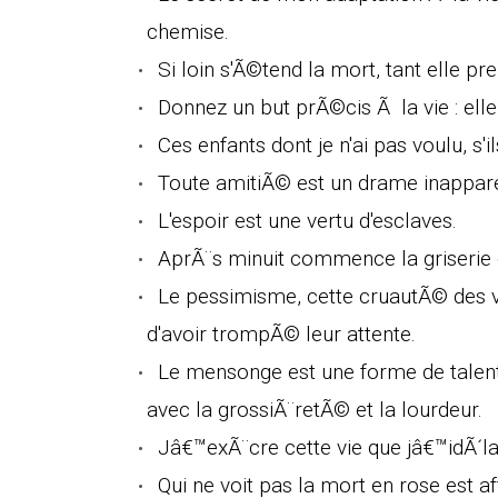
chemise.
Si loin s'Ã©tend la mort, tant elle pr
Donnez un but prÃ©cis Ã la vie : ell
Ces enfants dont je n'ai pas voulu, s'i
Toute amitiÃ© est un drame inapparen
L'espoir est une vertu d'esclaves.
AprÃ¨s minuit commence la griserie 
Le pessimisme, cette cruautÃ© des v
d'avoir trompÃ© leur attente.
Le mensonge est une forme de talent,
avec la grossiÃ¨retÃ© et la lourdeur.
Jâ€™exÃ¨cre cette vie que jâ€™idÃ´la
Qui ne voit pas la mort en rose est 