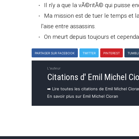
Il n'y a que la vÃ©ritÃ© qui puisse e
Ma mission est de tuer le temps et la
l'aise entre assassins.
On meurt depuis toujours et cependan
PARTAGER SUR FACEBOOK
TWITTER
PINTEREST
TUMBL
L'auteur
Citations d' Emil Michel Ci
➡️ Lire toutes les citations de Emil Michel Ciora
En savoir plus sur Emil Michel Cioran