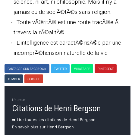
science, ni art, ni philosophie. Mais il n'y a
jamais eu de sociÃ©tÃ©s sans religion.
Toute vÃ©ritÃ© est une route tracÃ©e Ã
travers la rÃ©alitÃ©.
L'intelligence est caractÃ©risÃ©e par une
incomprÃ©hension naturelle de la vie.
PARTAGER SUR FACEBOOK
TWITTER
WHATSAPP
PINTEREST
TUMBLR
GOOGLE
L'auteur
Citations de Henri Bergson
➡️ Lire toutes les citations de Henri Bergson
En savoir plus sur Henri Bergson