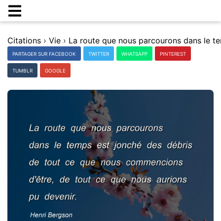
Citations
›
Vie
›
PARTAGER SUR FACEBOOK
TWITTER
WHATSAPP
PINTEREST
TUMBLR
GOOGLE