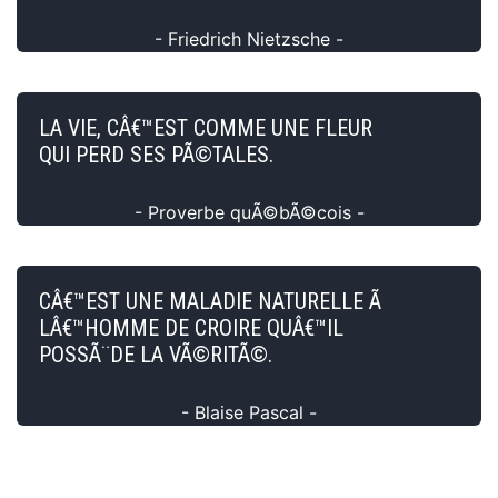
- Friedrich Nietzsche -
LA VIE, CÂ€™EST COMME UNE FLEUR
QUI PERD SES PÃ©TALES.
- Proverbe quÃ©bÃ©cois -
CÂ€™EST UNE MALADIE NATURELLE Ã
LÂ€™HOMME DE CROIRE QUÂ€™IL
POSSÃ¨DE LA VÃ©RITÃ©.
- Blaise Pascal -