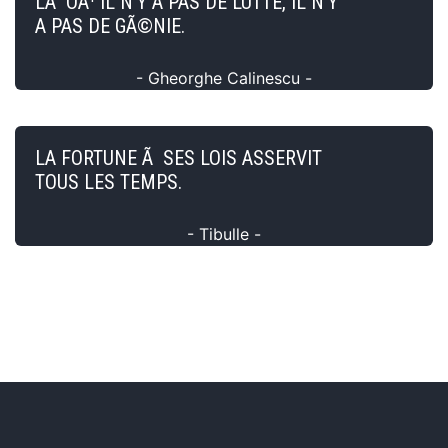
LÃ OÃ¹ IL N'Y A PAS DE LUTTE, IL N'Y
A PAS DE GÃ©NIE.
- Gheorghe Calinescu -
LA FORTUNE Ã SES LOIS ASSERVIT
TOUS LES TEMPS.
- Tibulle -