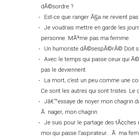
dÃ©sordre ?
Est-ce que ranger Ã§a ne revient pa
Je voudrais mettre en garde les jour
personne. MÃªme pas ma femme.
Un humoriste dÃ©sespÃ©rÃ© Doit se d
Avec le temps qui passe ceux qui Ã©t
pas le deviennent.
La mort, c'est un peu comme une conner
Ce sont les autres qui sont tristes. Le c
Jâ€™essaye de noyer mon chagrin dan
Ã nager, mon chagrin.
Je suis pour le partage des tÃ¢ches
moi qui passe l'aspirateur... Ã ma fe