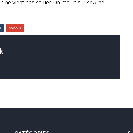
, on ne vient pas saluer. On meurt sur scÃ¨ne
R
GOOGLE
ck