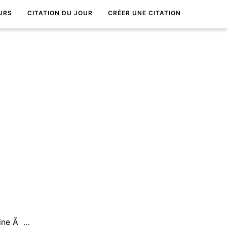
URS
CITATION DU JOUR
CRÉER UNE CITATION
La vie est une sorte de machine Ã voyager dans le temps.