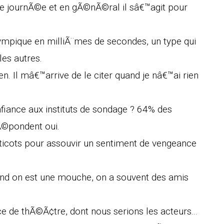
ne journÃ©e et en gÃ©nÃ©ral il sâ€™agit pour
mpique en milliÃ¨mes de secondes, un type qui
les autres.
ien. Il mâ€™arrive de le citer quand je nâ€™ai rien
nfiance aux instituts de sondage ? 64% des
Ã©pondent oui.
icots pour assouvir un sentiment de vengeance
quand on est une mouche, on a souvent des amis
e de thÃ©Ã¢tre, dont nous serions les acteurs...