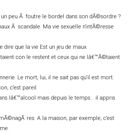
s un peu Ã foutre le bordel dans son dÃ©sordre ?
naux Ã scandale. Ma vie sexuelle n'intÃ©resse
ire que la vie Est un jeu de maux.
aient con le restent et ceux qui ne lâ€™Ã©taient
ie. Le mort, lui, il ne sait pas qu'il est mort.
on, c'est pareil.
s lâ€™alcool mais depuis le temps... il appris
 mÃ©nagÃ¨res. A la maison, par exemple, c'est
mme.