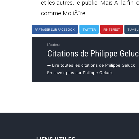
et les autres, le public. Mais Ã la fin
comme MoliÃ¨re.
PARTAGER SUR FACEBOOK
TWITTER
PINTEREST
TUMBL
L'auteur
Citations de Philippe Gelu
➡️ Lire toutes les citations de Philippe Geluck
En savoir plus sur Philippe Geluck