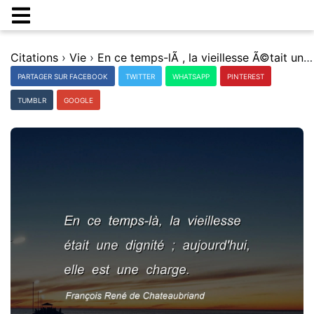
Citations
›
Vie
›
En ce temps-lÃ , la vieillesse Ã©tait une dignitÃ© ; aujourd'hui, elle est une charge.
PARTAGER SUR FACEBOOK
TWITTER
WHATSAPP
PINTEREST
TUMBLR
GOOGLE