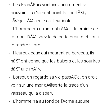
Les FranÃ§ais vont indistinctement au
pouvoir ; ils n'aiment point la libertÃ© ;
l'Ã©galitÃ© seule est leur idole.
L'homme n'a qu'un mal rÃ©el : la crainte de
la mort. DÃ©livrez-le de cette crainte et vous
le rendrez libre.
Heureux ceux qui meurent au berceau, ils
nâ€™ont connu que les baisers et les sourires
dâ€™une mÃ¨re.
Lorsqu'on regarde sa vie passÃ©e, on croit
voir sur une mer dÃ©serte la trace d'un
vaisseau qui a disparu.
L'homme n'a au fond de l'Ã¢me aucune