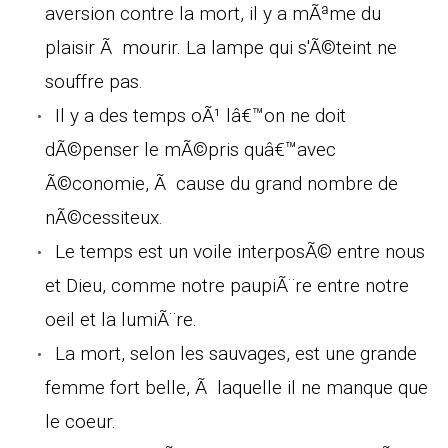
aversion contre la mort, il y a mÃªme du
plaisir Ã mourir. La lampe qui s'Ã©teint ne
souffre pas.
Il y a des temps oÃ¹ lâ€™on ne doit
dÃ©penser le mÃ©pris quâ€™avec
Ã©conomie, Ã cause du grand nombre de
nÃ©cessiteux.
Le temps est un voile interposÃ© entre nous
et Dieu, comme notre paupiÃ¨re entre notre
oeil et la lumiÃ¨re.
La mort, selon les sauvages, est une grande
femme fort belle, Ã laquelle il ne manque que
le coeur.