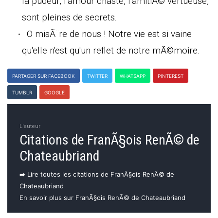
la pudeur, l'amour chaste, l'amitiÃ© vertueuse,
sont pleines de secrets.
O misÃ¨re de nous ! Notre vie est si vaine
qu'elle n'est qu'un reflet de notre mÃ©moire.
PARTAGER SUR FACEBOOK
TWITTER
WHATSAPP
PINTEREST
TUMBLR
GOOGLE
L'auteur
Citations de FranÃ§ois RenÃ© de
Chateaubriand
➡️ Lire toutes les citations de FranÃ§ois RenÃ© de
Chateaubriand
En savoir plus sur FranÃ§ois RenÃ© de Chateaubriand