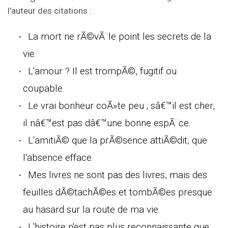
l'auteur des citations :
La mort ne rÃ©vÃ¨le point les secrets de la
vie.
L'amour ? Il est trompÃ©, fugitif ou
coupable.
Le vrai bonheur coÃ»te peu ; sâ€™il est cher,
il nâ€™est pas dâ€™une bonne espÃ¨ce.
L'amitiÃ© que la prÃ©sence attiÃ©dit, que
l'absence efface.
Mes livres ne sont pas des livres, mais des
feuilles dÃ©tachÃ©es et tombÃ©es presque
au hasard sur la route de ma vie.
L'histoire n'est pas plus reconnaissante que