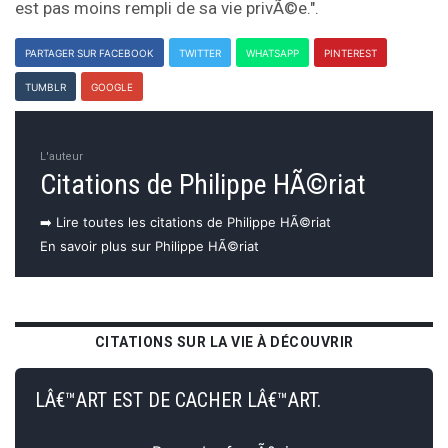
est pas moins rempli de sa vie privÃ©e.".
PARTAGER SUR FACEBOOK
TWITTER
WHATSAPP
PINTEREST
TUMBLR
GOOGLE
L'auteur
Citations de Philippe HÃ©riat
➡️ Lire toutes les citations de Philippe HÃ©riat
En savoir plus sur Philippe HÃ©riat
CITATIONS SUR LA VIE À DÉCOUVRIR
LÂ€™ART EST DE CACHER LÂ€™ART.