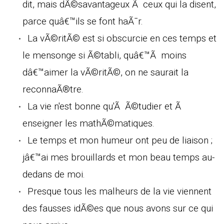
dit, mais dÃ©savantageux Ã ceux qui la disent,
parce quâ€™ils se font haÃ¯r.
La vÃ©ritÃ© est si obscurcie en ces temps et
le mensonge si Ã©tabli, quâ€™Ã moins
dâ€™aimer la vÃ©ritÃ©, on ne saurait la
reconnaÃ®tre.
La vie n'est bonne qu'Ã Ã©tudier et Ã
enseigner les mathÃ©matiques.
Le temps et mon humeur ont peu de liaison ;
jâ€™ai mes brouillards et mon beau temps au-
dedans de moi.
Presque tous les malheurs de la vie viennent
des fausses idÃ©es que nous avons sur ce qui