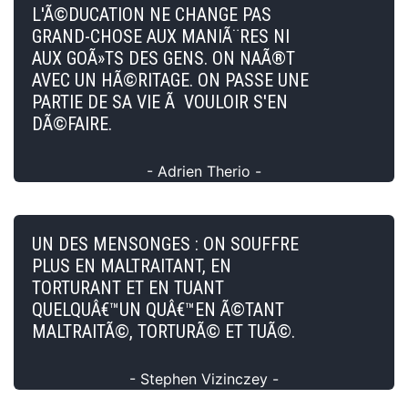
L'Ã©DUCATION NE CHANGE PAS
GRAND-CHOSE AUX MANIÃ¨RES NI
AUX GOÃ»TS DES GENS. ON NAÃ®T
AVEC UN HÃ©RITAGE. ON PASSE UNE
PARTIE DE SA VIE Ã VOULOIR S'EN
DÃ©FAIRE.
- Adrien Therio -
UN DES MENSONGES : ON SOUFFRE
PLUS EN MALTRAITANT, EN
TORTURANT ET EN TUANT
QUELQUÂ€™UN QUÂ€™EN Ã©TANT
MALTRAITÃ©, TORTURÃ© ET TUÃ©.
- Stephen Vizinczey -