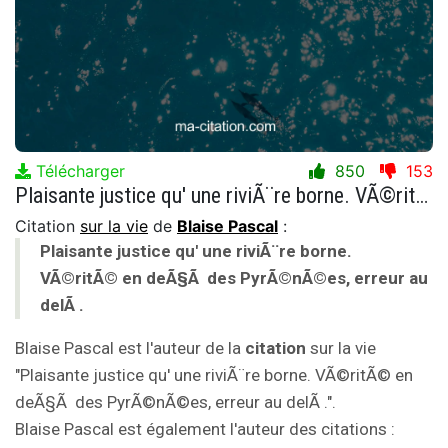
Télécharger
850
153
Plaisante justice qu' une riviÃ¨re borne. VÃ©ritÃ© en deÃ§Ã des PyrÃ©nÃ©es, erreur au delÃ .
Citation
sur la vie
de
Blaise Pascal
:
Plaisante justice qu' une riviÃ¨re borne.
VÃ©ritÃ© en deÃ§Ã des PyrÃ©nÃ©es, erreur au
delÃ .
Blaise Pascal est l'auteur de la
citation
sur la vie
"Plaisante justice qu' une riviÃ¨re borne. VÃ©ritÃ© en
deÃ§Ã des PyrÃ©nÃ©es, erreur au delÃ .".
Blaise Pascal est également l'auteur des citations :