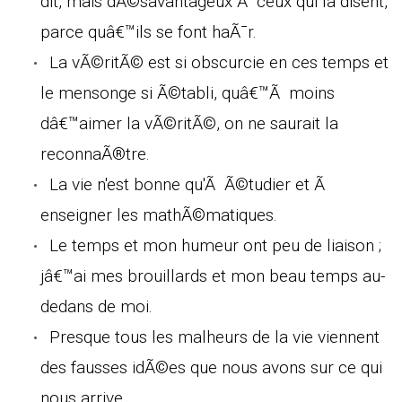
dit, mais dÃ©savantageux Ã ceux qui la disent,
parce quâ€™ils se font haÃ¯r.
La vÃ©ritÃ© est si obscurcie en ces temps et
le mensonge si Ã©tabli, quâ€™Ã moins
dâ€™aimer la vÃ©ritÃ©, on ne saurait la
reconnaÃ®tre.
La vie n'est bonne qu'Ã Ã©tudier et Ã
enseigner les mathÃ©matiques.
Le temps et mon humeur ont peu de liaison ;
jâ€™ai mes brouillards et mon beau temps au-
dedans de moi.
Presque tous les malheurs de la vie viennent
des fausses idÃ©es que nous avons sur ce qui
nous arrive.